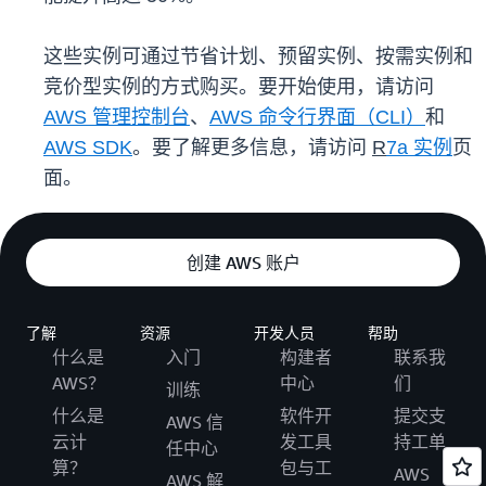
这些实例可通过节省计划、预留实例、按需实例和
竞价型实例的方式购买。要开始使用，请访问
AWS 管理控制台
、
AWS 命令行界面（CLI）
和
AWS SDK
。要了解更多信息，请访问
R
7a 实例
页
面。
创建 AWS 账户
了解
资源
开发人员
帮助
什么是
入门
构建者
联系我
AWS？
中心
们
训练
什么是
软件开
提交支
AWS 信
云计
发工具
持工单
任中心
算？
包与工
AWS
AWS 解