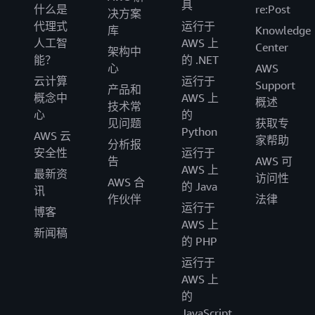
具
什么是
re:Post
决方案
代理式
运行于
库
Knowledge
人工智
AWS 上
Center
架构中
能？
的 .NET
心
AWS
云计算
运行于
Support
产品和
概念中
AWS 上
概述
技术常
心
的
见问题
获取专
Python
AWS 云
家帮助
分析报
安全性
运行于
告
AWS 可
AWS 上
最新资
访问性
AWS 合
的 Java
讯
作伙伴
法律
运行于
博客
AWS 上
新闻稿
的 PHP
运行于
AWS 上
的
JavaScript