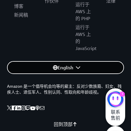
作伙伴
法律
运行于
博客
AWS 上
新闻稿
的 PHP
运行于
AWS 上
的
JavaScript
English
Amazon 是一个倡导机会均等的雇主：反对少数族裔、妇女、残
疾人士、退伍军人、性别认同、性取向和年龄歧视。
1
联系

售前
回到顶部