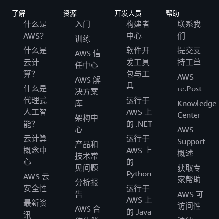
了解
资源
开发人员
帮助
什么是
入门
构建者
联系我
AWS？
中心
们
训练
什么是
软件开
提交支
AWS 信
云计
发工具
持工单
任中心
算？
包与工
AWS
AWS 解
具
什么是
re:Post
决方案
代理式
运行于
库
Knowledge
人工智
AWS 上
Center
架构中
能？
的 .NET
心
AWS
云计算
运行于
Support
产品和
概念中
AWS 上
概述
技术常
心
的
见问题
获取专
Python
AWS 云
家帮助
分析报
安全性
运行于
告
AWS 可
AWS 上
最新资
访问性
AWS 合
的 Java
讯