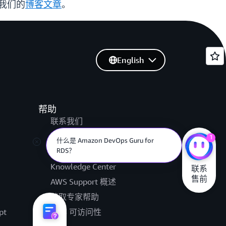
我们的
博客文章
。
English
帮助
联系我们
提交支持工单
1
什么是 Amazon DevOps Guru for
RDS？
AWS re:Post
Knowledge Center
联系

售前
AWS Support 概述
获取专家帮助
pt
AWS 可访问性