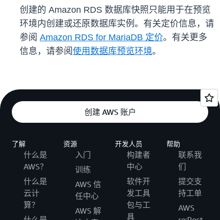
创建的 Amazon RDS 数据库快照只能用于在预览
环境内创建或还原数据库实例。有关定价信息，请
参阅
Amazon RDS for MariaDB 定价
。有关更多
信息，请参阅
使用数据库预览环境
。
创建 AWS 账户
了解
资源
开发人员
帮助
什么是
入门
构建者
联系我
AWS？
中心
们
训练
什么是
软件开
提交支
AWS 信
云计
发工具
持工单
任中心
算？
包与工
AWS
AWS 解
具
什么是
re:Post