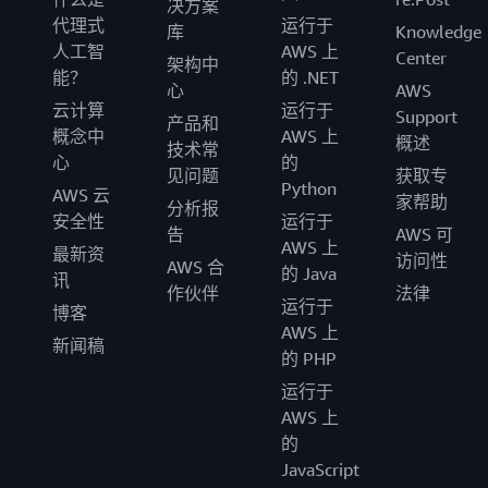
决方案
代理式
运行于
库
Knowledge
人工智
AWS 上
Center
架构中
能？
的 .NET
心
AWS
云计算
运行于
Support
产品和
概念中
AWS 上
概述
技术常
心
的
见问题
获取专
Python
AWS 云
家帮助
分析报
安全性
运行于
告
AWS 可
AWS 上
最新资
访问性
AWS 合
的 Java
讯
作伙伴
法律
运行于
博客
AWS 上
新闻稿
的 PHP
运行于
AWS 上
的
JavaScript