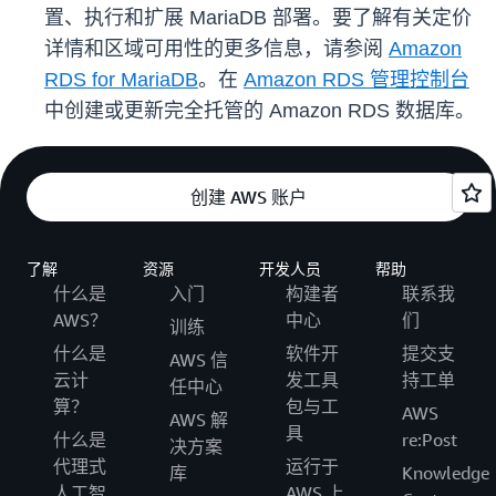
置、执行和扩展 MariaDB 部署。要了解有关定价
详情和区域可用性的更多信息，请参阅
Amazon
RDS for MariaDB
。在
Amazon RDS 管理控制台
中创建或更新完全托管的 Amazon RDS 数据库。
创建 AWS 账户
了解
资源
开发人员
帮助
什么是
入门
构建者
联系我
AWS？
中心
们
训练
什么是
软件开
提交支
AWS 信
云计
发工具
持工单
任中心
算？
包与工
AWS
AWS 解
具
什么是
re:Post
决方案
代理式
运行于
库
Knowledge
人工智
AWS 上