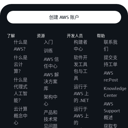
创建 AWS 账户
了解
资源
开发人员
帮助
什么是
入门
构建者
联系我
AWS？
中心
们
训练
什么是
软件开
提交支
AWS 信
云计
发工具
持工单
任中心
算？
包与工
AWS
AWS 解
具
什么是
re:Post
决方案
代理式
运行于
库
Knowledge
人工智
AWS 上
Center
架构中
能？
的 .NET
心
AWS
云计算
运行于
Support
产品和
概念中
AWS 上
概述
技术常
心
的
见问题
获取专