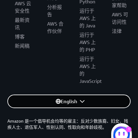
Python
AWS 云
家帮助
分析报
安全性
运行于
告
AWS 可
AWS 上
最新资
访问性
AWS 合
的 Java
讯
作伙伴
法律
运行于
博客
AWS 上
新闻稿
的 PHP
运行于
AWS 上
的
JavaScript
English
Amazon 是一个倡导机会均等的雇主：反对少数族裔、妇女、残
疾人士、退伍军人、性别认同、性取向和年龄歧视。
1