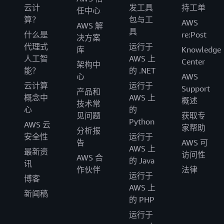
云计
发工具
持工单
任中心
算？
包与工
AWS
AWS 解
具
什么是
re:Post
决方案
代理式
运行于
库
Knowledge
人工智
AWS 上
Center
架构中
能？
的 .NET
心
AWS
云计算
运行于
Support
产品和
概念中
AWS 上
概述
技术常
心
的
见问题
获取专
Python
AWS 云
家帮助
分析报
安全性
运行于
告
AWS 可
AWS 上
最新资
访问性
AWS 合
的 Java
讯
作伙伴
法律
运行于
博客
AWS 上
新闻稿
的 PHP
运行于