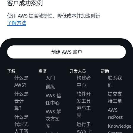
客户成功案例
使用 AWS 提高敏捷性、降低成本并加速创新
了解方法
创建 AWS 账户
了解
资源
开发人员
帮助
什么是
入门
构建者
联系我
AWS？
中心
们
训练
什么是
软件开
提交支
AWS 信
云计
发工具
持工单
任中心
算？
包与工
AWS
AWS 解
具
什么是
re:Post
决方案
代理式
运行于
库
Knowledge
人工智
AWS 上