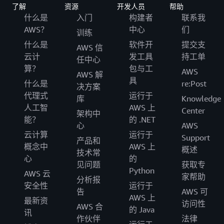
了解
资源
开发人员
帮助
什么是
入门
构建者
联系我
AWS？
中心
们
训练
什么是
软件开
提交支
AWS 信
云计
发工具
持工单
任中心
算？
包与工
AWS
AWS 解
具
什么是
re:Post
决方案
代理式
运行于
库
Knowledge
人工智
AWS 上
Center
架构中
能？
的 .NET
心
AWS
云计算
运行于
Support
产品和
概念中
AWS 上
概述
技术常
心
的
见问题
获取专
Python
AWS 云
家帮助
分析报
安全性
运行于
告
AWS 可
AWS 上
最新资
访问性
AWS 合
的 Java
讯
作伙伴
法律