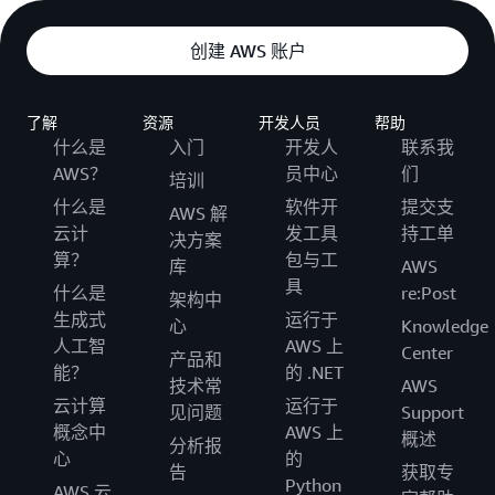
创建 AWS 账户
了解
资源
开发人员
帮助
什么是
入门
开发人
联系我
AWS？
员中心
们
培训
什么是
软件开
提交支
AWS 解
云计
发工具
持工单
决方案
算？
包与工
库
AWS
具
什么是
re:Post
架构中
生成式
运行于
心
Knowledge
人工智
AWS 上
Center
产品和
能？
的 .NET
技术常
AWS
云计算
运行于
见问题
Support
概念中
AWS 上
概述
分析报
心
的
告
获取专
Python
AWS 云