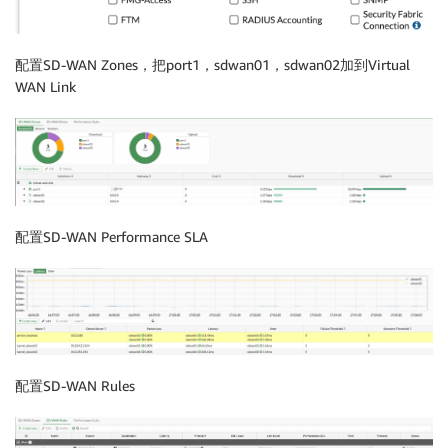
配置SD-WAN Zones，把port1，sdwan01，sdwan02加到Virtual
WAN Link
配置SD-WAN Performance SLA
配置SD-WAN Rules