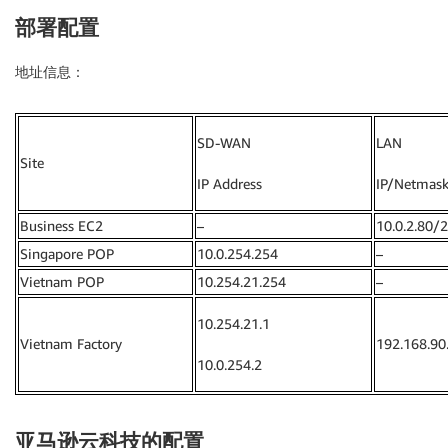
部署配置
地址信息：
SD-WAN
LAN
Site
IP Address
IP/Netmas
Business EC2
–
10.0.2.80/
Singapore POP
10.0.254.254
–
Vietnam POP
10.254.21.254
–
10.254.21.1
Vietnam Factory
192.168.90
10.0.254.2
亚马逊云科技的配置