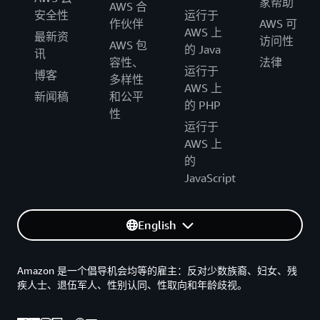
家帮助
AWS 合
安全性
运行于
作伙伴
AWS 可
AWS 上
最新资
访问性
AWS 包
的 Java
讯
容性、
法律
运行于
博客
多样性
AWS 上
新闻稿
和公平
的 PHP
性
运行于
AWS 上
的
JavaScript
English
Amazon 是一个倡导机会均等的雇主：反对少数族裔、妇女、残
疾人士、退伍军人、性别认同、性取向和年龄歧视。