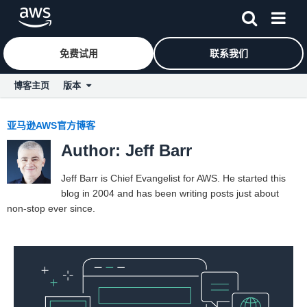
免费试用
联系我们
博客主页
版本
Skip to Main Content
亚马逊AWS官方博客
Author: Jeff Barr
Jeff Barr is Chief Evangelist for AWS. He started this
blog in 2004 and has been writing posts just about
non-stop ever since.