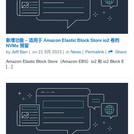
新增功能 – 适用于 Amazon Elastic Block Store io2 卷的
NVMe 预留
by
Jeff Barr
on
21 9月 2023
in
News
Permalink
Share
Amazon Elastic Block Store（Amazon EBS）io2 和 io2 Block E
[…]