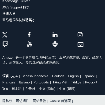
Knowledge Center
AWS Support 概览
法律人员
亚马逊云科技诚聘英才
Amazon 是一个倡导机会均等的雇主：
反对少数族裔、妇女、残疾人
士、退伍军人、性别认同和性取向歧视。
语言
عربي
Bahasa Indonesia
Deutsch
English
Español
Français
Italiano
Português
Tiếng Việt
Türkçe
Ρусский
ไทย
日本語
한국어
中文 (简体)
中文 (繁體)
隐私权
|
可访问性
|
网站条款
|
Cookie 首选项
|