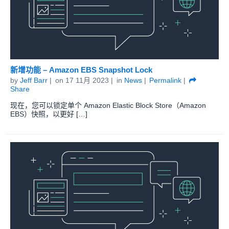
新增功能 – Amazon EBS Snapshot Lock
by
Jeff Barr
on
17 11月 2023
in
News
Permalink
Share
现在，您可以锁定单个 Amazon Elastic Block Store（Amazon
EBS）快照，以更好 […]