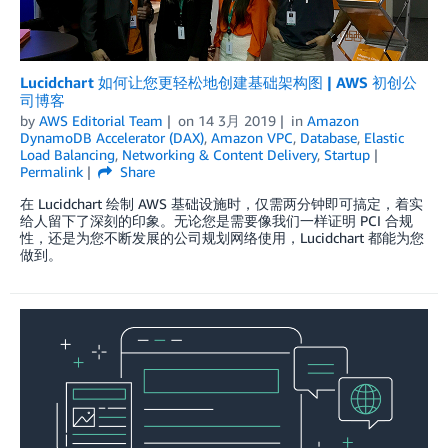
Lucidchart 如何让您更轻松地创建基础架构图 | AWS 初创公
司博客
by
AWS Editorial Team
on
14 3月 2019
in
Amazon
DynamoDB Accelerator (DAX)
,
Amazon VPC
,
Database
,
Elastic
Load Balancing
,
Networking & Content Delivery
,
Startup
Permalink
Share
在 Lucidchart 绘制 AWS 基础设施时，仅需两分钟即可搞定，着实
给人留下了深刻的印象。无论您是需要像我们一样证明 PCI 合规
性，还是为您不断发展的公司规划网络使用，Lucidchart 都能为您
做到。