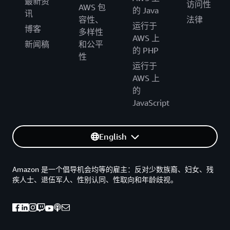
最新资
访问性
AWS 包
的 Java
讯
容性、
法律
运行于
博客
多样性
AWS 上
新闻稿
和公平
的 PHP
性
运行于
AWS 上
的
JavaScript
English
Amazon 是一个倡导机会均等的雇主：反对少数族裔、妇女、残
疾人士、退伍军人、性别认同、性取向和年龄歧视。