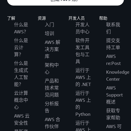
了解
资源
开发人员
帮助
什么是
入门
开发人
联系我
AWS？
员中心
们
培训
什么是
软件开
提交支
AWS 解
云计
发工具
持工单
决方案
算？
包与工
库
AWS
具
什么是
re:Post
架构中
生成式
运行于
心
Knowledge
人工智
AWS 上
Center
产品和
能？
的 .NET
技术常
AWS
云计算
运行于
见问题
Support
概念中
AWS 上
概述
分析报
心
的
告
获取专
Python
AWS 云
家帮助
AWS 合
安全性
运行于
作伙伴
AWS 可
AWS 上