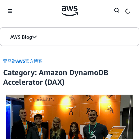
Skip to Main Content
AWS Blog
首页
亚马逊AWS官方博客
Category: Amazon DynamoDB
版本
Accelerator (DAX)