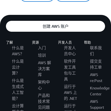
创建 AWS 账户
了解
资源
开发人员
帮助
什么是
入门
开发人
联系我
AWS？
员中心
们
培训
什么是
软件开
提交支
AWS 解
云计
发工具
持工单
决方案
算？
包与工
库
AWS
具
什么是
re:Post
架构中
生成式
运行于
心
Knowledge
人工智
AWS 上
Center
产品和
能？
的 .NET
技术常
AWS
云计算
运行于
见问题
Support