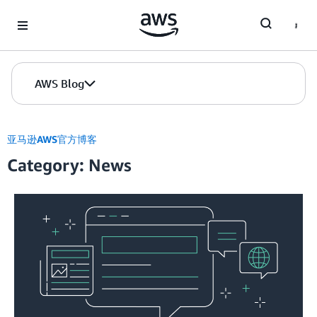
Skip to Main Content
AWS Blog
亚马逊AWS官方博客
Category: News