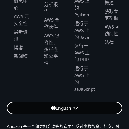
概念中
AWS 上
概述
分析报
心
的
告
获取专
Python
AWS 云
家帮助
AWS 合
安全性
运行于
作伙伴
AWS 可
AWS 上
最新资
访问性
AWS 包
的 Java
讯
容性、
法律
运行于
博客
多样性
AWS 上
新闻稿
和公平
的 PHP
性
运行于
AWS 上
的
JavaScript
English
Amazon 是一个倡导机会均等的雇主：反对少数族裔、妇女、残