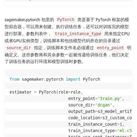
sagemaker.pytorch 包里的
类是基于 PyTorch 框架的模
PyTorch
型拟合器，可以用来创建、执行训练任务，还可以对训练完的模型
进行部署。参数列表中，
用来指定CPU
train_instance_type
或者GPU实例类型，训练脚本和包括模型代码所在的目录通过
指定，训练脚本文件名必须通过
明
source_dir
entry_point
确定义。这些参数将和其余参数一起被传递给训练任务，他们决定
了训练任务的运行环境和模型训练时参数。
from
 sagemaker
.
pytorch 
import
 PyTorch

estimator 
=
 PyTorch
(
role
=
role
,
                        entry_point
=
'train.py'
,
                        source_dir
=
'dcgan'
,
                        output_path
=
s3_model_artifac
                        code_location
=
s3_custom_code
                        train_instance_count
=
1
,
                        train_instance_type
=
'ml.c5.x
                        train_use_spot_instances
=
Tru