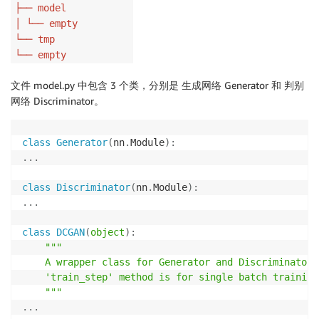
├── model
│ └── empty
└── tmp
└── empty
文件 model.py 中包含 3 个类，分别是 生成网络 Generator 和 判别
网络 Discriminator。
class
Generator
(
nn
.
Module
)
:
.
.
.
class
Discriminator
(
nn
.
Module
)
:
.
.
.
class
DCGAN
(
object
)
:
"""

    A wrapper class for Generator and Discriminator,

    'train_step' method is for single batch training.
    """
.
.
.