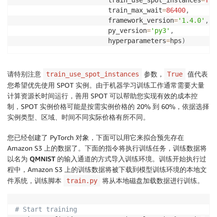
                        train_max_wait
=
86400
,
                        framework_version
=
'1.4.0'
,
                        py_version
=
'py3'
,
                        hyperparameters
=
hps
)
请特别注意
参数，
值代表
train_use_spot_instances
True
您希望优先使用 SPOT 实例。由于机器学习训练工作通常需要大量
计算资源长时间运行，善用 SPOT 可以帮助您实现有效的成本控
制，SPOT 实例价格可能是按需实例价格的 20% 到 60%，依据选择
实例类型、区域、时间不同实际价格有所不同。
您已经创建了 PyTorch 对象，下面可以用它来拟合预先存在
Amazon S3 上的数据了。下面的指令将执行训练任务，训练数据将
以名为
QMNIST
的输入通道的方式导入训练环境。训练开始执行过
程中，Amazon S3 上的训练数据将被下载到模型训练环境的本地文
件系统，训练脚本
将从本地磁盘加载数据进行训练。
train.py
# Start training