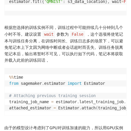
estimator
.
fit
(
{
'QMNIST'
:
 s3_data_location
}
,
 wait
=
Fal
根据您选择的训练实例不同，训练过程中可能持续几十分钟到几个
小时不等。建议设置
参数为
，这个选项将使笔记
wait
False
本与训练任务分离，在训练时间长、训练日志多的场景下，可以避
免笔记本上下文因为网络中断或者会话超时而丢失。训练任务脱离
笔记本后，输出将暂时不可见，可以执行如下代码，笔记本将获取
并载入此前的训练回话，
%
%
from
 sagemaker
.
estimator 
import
 Estimator

# Attaching previous training session
training_job_name 
=
 estimator
.
latest_training_job
.
na
attached_estimator 
=
 Estimator
.
attach
(
training_job_n
由于的模型设计考虑到了GPU对训练加速的能力，所以用GPU实例