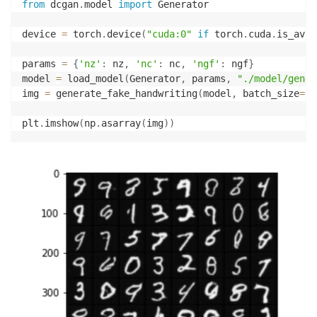
from
 dcgan
.
model 
import
 Generator

device 
=
 torch
.
device
(
"cuda:0"
if
 torch
.
cuda
.
is_avai
params 
=
{
'nz'
:
 nz
,
'nc'
:
 nc
,
'ngf'
:
 ngf
}
model 
=
 load_model
(
Generator
,
 params
,
"./model/gener
img 
=
 generate_fake_handwriting
(
model
,
 batch_size
=
ba
plt
.
imshow
(
np
.
asarray
(
img
)
)