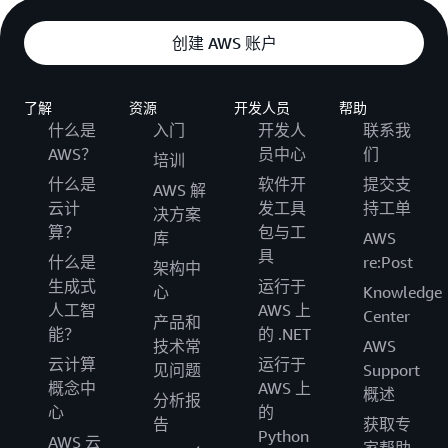
创建 AWS 账户
了解
资源
开发人员
帮助
什么是
入门
开发人
联系我
AWS？
员中心
们
培训
什么是
软件开
提交支
AWS 解
云计
发工具
持工单
决方案
算？
包与工
库
AWS
具
什么是
re:Post
架构中
生成式
运行于
心
Knowledge
人工智
AWS 上
Center
产品和
能？
的 .NET
技术常
AWS
云计算
运行于
见问题
Support
概念中
AWS 上
概述
分析报
心
的
告
获取专
Python
AWS 云