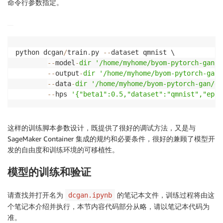
命令行参数指定。
python dcgan
/
train
.
py 
-
-
dataset qmnist \

-
-
model
-
dir
'/home/myhome/byom-pytorch-gan/m
-
-
output
-
dir
'/home/myhome/byom-pytorch-gan/
-
-
data
-
dir
'/home/myhome/byom-pytorch-gan/da
-
-
hps 
'{"beta1":0.5,"dataset":"qmnist","epoc
这样的训练脚本参数设计，既提供了很好的调试方法，又是与
SageMaker Container 集成的规约和必要条件，很好的兼顾了模型开
发的自由度和训练环境的可移植性。
模型的训练和验证
请查找并打开名为
的笔记本文件，训练过程将由这
dcgan.ipynb
个笔记本介绍并执行，本节内容代码部分从略，请以笔记本代码为
准。