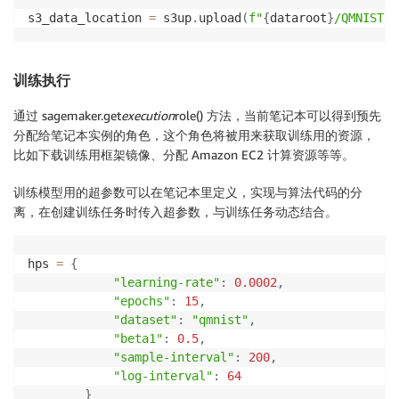
s3_data_location 
=
 s3up
.
upload
(
f"
{
dataroot
}
/QMNIST"
,
训练执行
通过 sagemaker.get
execution
role() 方法，当前笔记本可以得到预先
分配给笔记本实例的角色，这个角色将被用来获取训练用的资源，
比如下载训练用框架镜像、分配 Amazon EC2 计算资源等等。
训练模型用的超参数可以在笔记本里定义，实现与算法代码的分
离，在创建训练任务时传入超参数，与训练任务动态结合。
hps 
=
{
"learning-rate"
:
0.0002
,
"epochs"
:
15
,
"dataset"
:
"qmnist"
,
"beta1"
:
0.5
,
"sample-interval"
:
200
,
"log-interval"
:
64
}