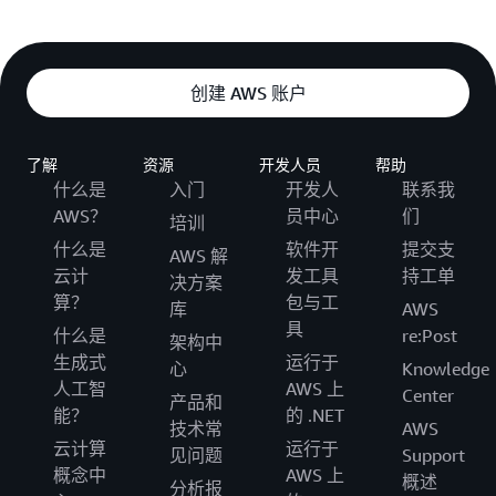
创建 AWS 账户
了解
资源
开发人员
帮助
什么是
入门
开发人
联系我
AWS？
员中心
们
培训
什么是
软件开
提交支
AWS 解
云计
发工具
持工单
决方案
算？
包与工
库
AWS
具
什么是
re:Post
架构中
生成式
运行于
心
Knowledge
人工智
AWS 上
Center
产品和
能？
的 .NET
技术常
AWS
云计算
运行于
见问题
Support
概念中
AWS 上
概述
分析报