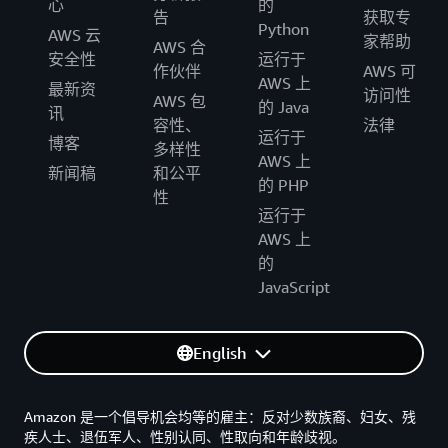
心
的
告
获取专
Python
AWS 云
家帮助
AWS 合
安全性
运行于
作伙伴
AWS 可
AWS 上
最新资
访问性
AWS 包
的 Java
讯
容性、
法律
运行于
博客
多样性
AWS 上
新闻稿
和公平
的 PHP
性
运行于
AWS 上
的
JavaScript
English
Amazon 是一个倡导机会均等的雇主：反对少数族裔、妇女、残
疾人士、退伍军人、性别认同、性取向和年龄歧视。