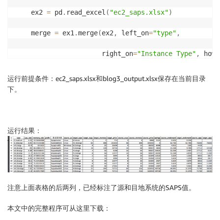
    ex2 
=
 pd
.
read_excel
(
"ec2_saps.xlsx"
)
    merge 
=
 ex1
.
merge
(
ex2
,
 left_on
=
"type"
,
                      right_on
=
"Instance Type"
,
 how
=
    merge
.
drop
(
[
'Instance Type'
,
'vCPU'
,
'Mem (GiB)'
运行前提条件：ec2_saps.xlsx和blog3_output.xlsx保存在当前目录
下。
    merge
.
rename
(
columns
=
{
'SAPS'
:
'source_saps'
}
,
 in
    merge 
=
 merge
.
merge
(
ex2
,
 left_on
=
"target_type"
,
运行结果：
                        right_on
=
"Instance Type"
,
 ho
    merge
.
drop
(
[
'Instance Type'
,
'vCPU'
,
'Mem (GiB)'
    merge
.
rename
(
columns
=
{
'SAPS'
:
'target_saps'
}
,
 in
注意上面表格的后两列，已经标注了源和目地系统的SAPS值。
本文中的完整程序可从这里下载：
    merge
.
to_excel
(
target
,
 sheet_name
=
str
(
sheet
)
,
 in