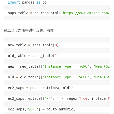
import
 pandas 
as
 pd

saps_table 
=
 pd
.
read_html
(
'https://aws.amazon.com/cn
第二步：对表格进行合并、清理
new_table 
=
 saps_table
[
0
]
old_table 
=
 saps_table
[
1
]
new 
=
 new_table
[
[
'Instance Type'
,
'vCPU'
,
'Mem (GiB)
old 
=
 old_table
[
[
'Instance Type'
,
'vCPU'
,
'Mem (GiB)
ec2_saps 
=
 pd
.
concat
(
[
new
,
 old
]
)
ec2_saps
.
replace
(
{
'\*'
:
''
}
,
 regex
=
True
,
 inplace
=
Tru
ec2_saps
[
'vCPU'
]
=
 pd
.
to_numeric
(