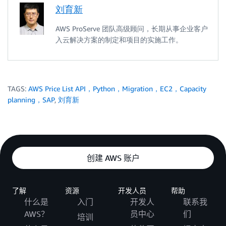
刘育新
AWS ProServe 团队高级顾问，长期从事企业客户
入云解决方案的制定和项目的实施工作。
TAGS:
AWS Price List API，Python，Migration，EC2，Capacity
planning，SAP
,
刘育新
创建 AWS 账户
了解
资源
开发人员
帮助
什么是
入门
开发人
联系我
AWS？
员中心
们
培训