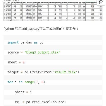
Python 程序add_saps.py可以完成结果的拼接工作：
import
 pandas 
as
 pd

source 
=
"blog3_output.xlsx"
sheet 
=
0
target 
=
 pd
.
ExcelWriter
(
'result.xlsx'
)
for
 i 
in
range
(
1
,
6
)
:
    sheet 
=
 i

    ex1 
=
 pd
.
read_excel
(
source
)