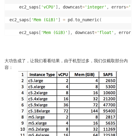
    ec2_saps
[
'vCPU'
]
,
 downcast
=
'integer'
,
 errors
=
'co
ec2_saps
[
'Mem (GiB)'
]
=
 pd
.
to_numeric
(
    ec2_saps
[
'Mem (GiB)'
]
,
 downcast
=
'float'
,
 errors
=
ec2_saps
[
'SAPS'
]
=
 pd
.
to_numeric
(
    ec2_saps
[
'SAPS'
]
,
 downcast
=
'float'
,
 errors
=
'coer
大功告成了，让我们看看结果，由于机型过多，我们仅截取部分内
容：
第三步：保存到Excel表格里面

ec2_saps
.
to_excel
(
'ec2_saps.xlsx'
,
 index
=
False
)