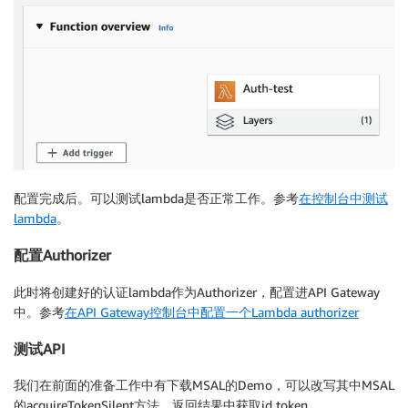
            return empty_response

        public_key = jwk.construct(keys[key_index], 
        # get the last two sections of the token, me
        message, encoded_signature = str(req_token).
        # decode the signature

        decoded_signature = base64url_decode(encoded
        # verify the signature

        if not public_key.verify(message.encode("utf
            print("Signature verification failed")

            return empty_response

        print("Signature successfully verified")

配置完成后。可以测试lambda是否正常工作。参考
在控制台中测试
        claims = jwt.get_unverified_claims(req_token)
lambda
。
        print("claims = ", claims)

        # Verify the token expiration

配置Authorizer
        if time.time() > claims["exp"] or claims["au
            print("Token is expired or was not issue
此时将创建好的认证lambda作为Authorizer，配置进API Gateway
            return {

中。参考
在API Gateway控制台中配置一个Lambda authorizer
                "principalId": claims["preferred_use
测试API
                "policyDocument": {

                    "Version": "2012-10-17",

我们在前面的准备工作中有下载MSAL的Demo，可以改写其中MSAL
                    "Statement": [

                        {"Action": "execute-api:Invo
的acquireTokenSilent方法，返回结果中获取id token。