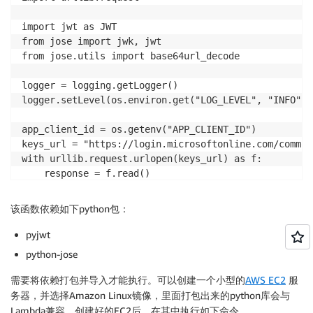
import jwt as JWT

from jose import jwk, jwt

from jose.utils import base64url_decode

logger = logging.getLogger()

logger.setLevel(os.environ.get("LOG_LEVEL", "INFO"))

app_client_id = os.getenv("APP_CLIENT_ID")

keys_url = "https://login.microsoftonline.com/common
with urllib.request.urlopen(keys_url) as f:

    response = f.read()

keys = json.loads(response.decode("utf-8"))["keys"]

该函数依赖如下python包：
def lambda_handler(event, context):

pyjwt
    if event.get("type") != "TOKEN":

python-jose
        return json.dumps({})

    print(event)

需要将依赖打包并导入才能执行。可以创建一个小型的
AWS EC2
服
    try:

务器，并选择Amazon Linux镜像，里面打包出来的python库会与
        req_token = event.get("authorizationToken")

Lambda兼容。创建好的EC2后，在其中执行如下命令。