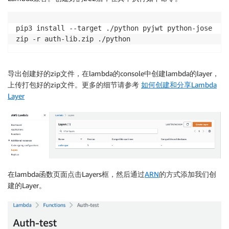
        method = event["methodArn"]

        empty_response = {

            "principalId": "Unknown",

pip3 install --target ./python pyjwt python-jose

            "policyDocument": {

zip -r auth-lib.zip ./python
                "Version": "2012-10-17",

                "Statement": [

                    {"Action": "execute-api:Invoke",
导出创建好的zip文件，在lambda的console中创建lambda的layer，
                ],

上传打包好的zip文件。更多的细节请参考
如何创建和分享Lambda
            },

Layer
        }

        headers = JWT.get_unverified_header(req_token
        kid = headers["kid"]

        # search for the kid in the downloaded public
        key_index = -1

        for i in range(len(keys)):

在lambda函数页面点击Layers框，然后通过
ARN
的方式添加我们创
            if kid == keys[i]["kid"]:

建的Layer。
                key_index = i

                break

        if key_index == -1:

            print("Public key not found in keys")
