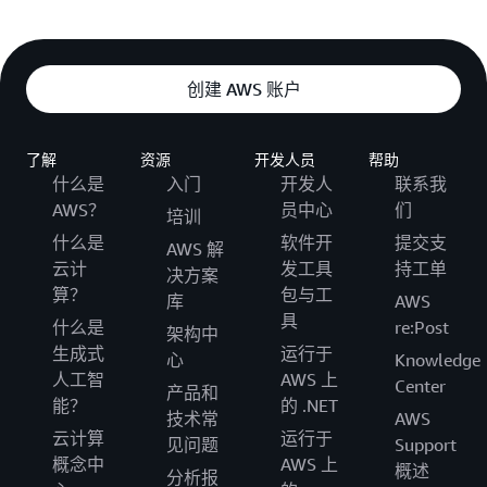
创建 AWS 账户
了解
资源
开发人员
帮助
什么是
入门
开发人
联系我
AWS？
员中心
们
培训
什么是
软件开
提交支
AWS 解
云计
发工具
持工单
决方案
算？
包与工
库
AWS
具
什么是
re:Post
架构中
生成式
运行于
心
Knowledge
人工智
AWS 上
Center
产品和
能？
的 .NET
技术常
AWS
云计算
运行于
见问题
Support
概念中
AWS 上
概述
分析报