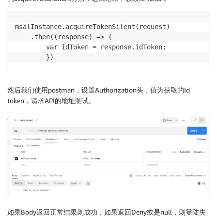
                    ],

                },

msalInstance.acquireTokenSilent(request)

            }

    .then((response) => {

        success_resp = {

        var idToken = response.idToken;

            "principalId": claims["preferred_username
        })
            "policyDocument": {

                "Version": "2012-10-17",

                "Statement": [

                    {"Action": "execute-api:Invoke",
然后我们使用postman，设置Authorization头，值为获取的Id
                ],

token，请求API的地址测试。
            },

        }

        print(success_resp)

        return success_resp

    except Exception as e:

        print("........Error.... !!!!!!....... ", e)

        logger.critical(traceback.format_exc(limit=25
如果Body返回正常结果则成功，如果返回Deny或是null，则登陆失