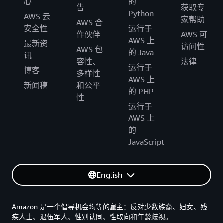
心
的
告
获取专
Python
AWS 云
家帮助
AWS 合
安全性
运行于
作伙伴
AWS 可
AWS 上
最新资
访问性
AWS 包
的 Java
讯
容性、
法律
运行于
博客
多样性
AWS 上
新闻稿
和公平
的 PHP
性
运行于
AWS 上
的
JavaScript
English
Amazon 是一个倡导机会均等的雇主：反对少数族裔、妇女、残
疾人士、退伍军人、性别认同、性取向和年龄歧视。