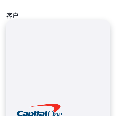
列中的数据量可能会因最终用户的操作和需求而发生
用并防止资源耗尽。您可以专注于构建和分析数据，
以通过轻松将应用程序与其他系统连接，或修改组件
生成式人工智能领域正在迅速发展，组织需要快速创
难以预测的变化。AWS Lambda 原生集成 AWS 及第
而无需成为 AWS 基础设施管理的专家。
来增强其功能，而无需对整个系统进行重构。
客户
新和适应，以保持竞争优势。这一演变得益于能够满
三方实时数据来源（例如
Amazon SQS
、
Amazon
足多样化需求的大语言模型（LLM）的显著增长。各
Kinesis
、
Amazon Managed Streaming for Apache
组织正在构建分布式架构，根据自身独特的需求利用
Kafka（MSK）
以及 Apache Kafka），使您能够处理
特定的 LLM。由 AWS Lambda 提供支持的 AWS 无服
实时数据，而无需承担管理流式客户端库或学习专用
务器架构非常适合生成式人工智能应用程序，使您能
数据处理框架的额外负担。
够从小规模起步并实现无缝扩展，同时安全地大规模
处理分布式、事件驱动的工作流程。