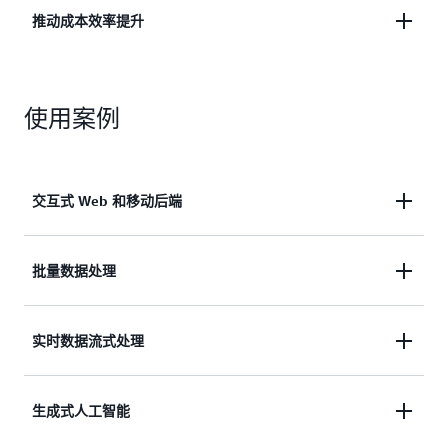
减轻安全运营负担，提供安全隔离，并在加速创新的
推动成本效率提升
同时推动业务连续性。
采用按毫秒计费的即用即付模式，同时降低与基础设
施管理和应用程序开发相关的运营成本。
使用案例
交互式 Web 和移动后端
Web 和移动应用程序通常包含身份验证、地理编码
批量数据处理
和实时消息传递等复杂功能，这些功能大多构建为基
于分布式微服务的系统。这些应用程序必须几乎实时
批量数据处理任务通常需要在短时间内处理海量数
实时数据流式处理
响应客户活动，并能无缝扩展以满足不可预测的需
据，因此需要大量的计算和存储资源。AWS Lambda
求，同时保持强大的安全性。借助 AWS Lambda，您
非常适合此类工作负载，它提供经济实惠、按毫秒计
可以构建和运营功能强大的 Web 和移动后端，这些
实时数据处理是指对连续数据进行即时、高效的处
生成式人工智能
费的计算服务，能够根据处理需求自动横向扩展，并
Web 和移动后端能够根据实时需求自动进行弹性扩
理，以获取分析见解并提升客户体验。流式传输或队
在任务完成后自动缩减规模，从而确保资源的高效利
展，从而为终端用户提供稳定、不间断的服务。您可