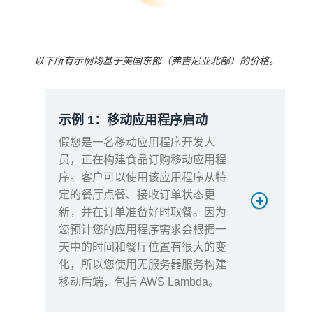
0.0000166667 美元 = 105.33 美元
月度请求费用：
以下所有示例均基于美国东部（弗吉尼亚北部）的价格。
示例 1：移动应用程序启动
假您是一名移动应用程序开发人
员，正在构建食品订购移动应用程
序。客户可以使用该应用程序从特
500 万 * 0.2 美
定的餐厅点餐、接收订单状态更
元/100 万 = 1 美元
新，并在订单准备好时取餐。因为
月度短暂存储费用：
您预计您的应用程序需求会根据一
天中的时间和餐厅位置有很大的变
化，所以您使用无服务器服务构建
移动后端，包括 AWS Lambda。