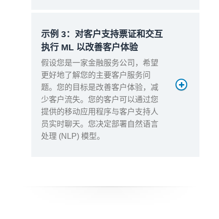
100 万 ×（1 次
开始执行 + 2 个
操作
示例 3：对客户支持票证和交互
步骤 + 1 次等
执行 ML 以改善客户体验
待）= 400 万
假设您是一家金融服务公司，希望
400 万 × 8.00
月度计算费用
操作费
更好地了解您的主要客户服务问
美元/百万 =
用
题。您的目标是改善客户体验，减
32.00 美元
少客户流失。您的客户可以通过您
100 万 ×（8 KB
提供的移动应用程序与客户支持人
租户隔离费
写入的
调用 + 3 × 32
员实时聊天。您决定部署自然语言
总计算时间（秒）= 300 万 *
数据
KB 步骤/等待）
处理 (NLP) 模型。
120ms = 360000 秒
= 104 GB
总计算量 (GB-s) = 360000 *
写入的
104 GB × 0.25
1536MB/1024 MB = 540000 GB-s
数据费
美元/GB =
总计算 – 免费套餐计算 = 月度计费
用
26.00 美元
计算 GB- s
存储
540000 GB-s – 400000 免费套餐
（正在
GB-s = 140000 GB-s
104 GB