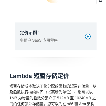
定价示例：
多租户 SaaS 应用程序
Lambda 短暂存储定价
注意：示例基于美国东部（弗
短暂存储成本取决于您分配给函数的短暂存储量，以
吉尼亚州北部）的价格。所有
及函数执行持续时间（以毫秒为单位）。您可以以
执行都从月初开始，所有步骤
1MB 为增量为函数分配介于 512MB 至 10240MB 之
在首次尝试时都取得了成功，
间的任何额外存储量。您可以为在 x86 和 Arm 架构
无需重试以便简化计算。