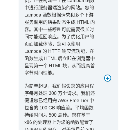
员，正在构建一个在 Lambda 函数
中进行服务器端渲染的网站。您的
Lambda 函数根据请求和多个下游
请求费用
服务调用的结果动态生成 HTML 内
容。其中一些呼叫可能需要很长时
间才能返回响应。为了优化用户的
页面加载体验，您可以使用
Lambda 的 HTTP 响应流功能，在
744 万 * 0.20 USD/
函数生成 HTML 后立即在浏览器中
百万次 = 1.49 USD
呈现第一个 HTML 块，从而提高首
字节时间性能。
月度计算费用
为简单起见，我们假设您的应用程
序每月处理 300 万个请求。我们还
假设您已经用完 AWS Free Tier 中
包含的 100 GB 响应流。平均函数
持续时间为 500 毫秒。您在基于
x86 的处理器上为您的函数配置了
1536MB 的内存。对于每月前 200