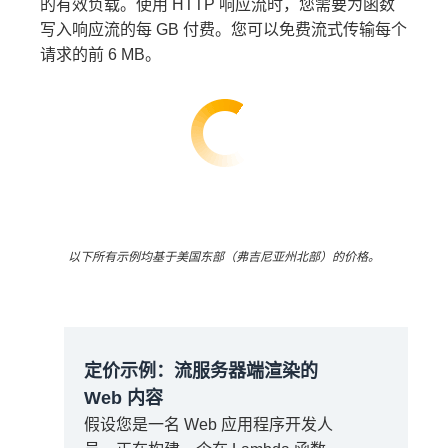
的有效负载。使用 HTTP 响应流时，您需要为函数
0.40 USD
写入响应流的每 GB 付费。您可以免费流式传输每个
请求的前 6 MB。
月度总费用：
=
10.08 USD + 21.78 USD + 0.40
USD = 32.26 USD
50000 *
0.0000166667 USD = 0.83 USD
以下所有示例均基于美国东部（弗吉尼亚州北部）的价格。
月度总费用：
定价示例：流服务器端渲染的
总费用 = 18 USD + 0.40 USD +
Web 内容
0.73 USD + 0.83 USD = 19.96
USD
假设您是一名 Web 应用程序开发人