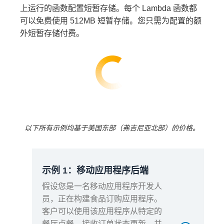
上运行的函数配置短暂存储。每个 Lambda 函数都
可以免费使用 512MB 短暂存储。您只需为配置的额
外短暂存储付费。
总计算
100 万 × 32 s =
（秒）
3200 万秒
总计算
3200 万 × 1 GB =
（GB·
3200 万 GB·秒
秒）
3200 万 - 40 万免
以下所有示例均基于美国东部（弗吉尼亚北部）的价格。
计费计
费套餐 = 3160 万
算
GB·秒
3160 万 ×
示例 1：移动应用程序后端
计算费
0.0000133334 美
用
假设您是一名移动应用程序开发人
元 = 421.34 美元
员，正在构建食品订购应用程序。
客户可以使用该应用程序从特定的
餐厅点餐、接收订单状态更新，并