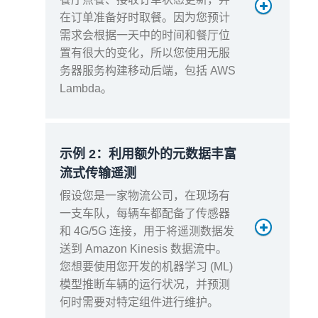
在订单准备好时取餐。因为您预计
需求会根据一天中的时间和餐厅位
请
2 次调用（初始 + 等待
置有很大的变化，所以您使用无服
求
之后）× 100 万 = 200
务器服务构建移动后端，包括 AWS
总
万个请求
Lambda。
数
计
费
200 万 - 100 万免费套
请
餐 = 100 万
示例 2：利用额外的元数据丰富
求
流式传输遥测
请求费用
请
假设您是一家物流公司，在现场有
求
100 万 × 0.20 美元/百
一支车队，每辆车都配备了传感器
费
万 = 0.20 美元
和 4G/5G 连接，用于将遥测数据发
用
送到 Amazon Kinesis 数据流中。
您想要使用您开发的机器学习 (ML)
计算费用
模型推断车辆的运行状况，并预测
何时需要对特定组件进行维护。