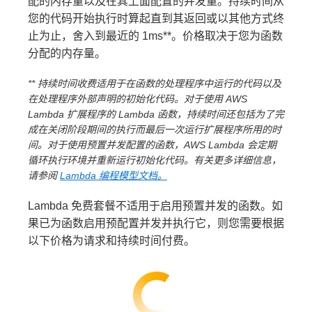
配的内存量以及在其上面配置的并发量。持续时间从
总
月度计算量 (GB-s) → 1488 万秒 *
元 + 32.00 美元 +
月
您的代码开始执行时算起直到其返回或以其他方式终
费
1024 MB/1024 MB = 14.88 GB-s
26.00 美元 + 10.92 美
用
止为止，舍入到最近的 1ms**。价格取决于您为函数
月度计算费用 →
1488 万 GB-s *
元 = 490.46 美元
分配的内存量。
0.0000166667 USD = 248.00 USD
** 持续时间收费适用于在函数的处理程序中运行的代码以及
月度总费用：
月度计算费用：
在处理程序外部声明的初始化代码。对于使用 AWS
月度总费用 = 请求费用 + 计算费用
Lambda 扩展程序的 Lambda 函数，持续时间还包括为了完
=
1.49 USD + 248.00 USD =
成在关闭阶段期间的执行而最后一次运行扩展程序所用的时
249.49 USD
间。对于使用预置并发配置的函数，AWS Lambda 会定期
循环执行环境并重新运行初始化代码。有关更多详细信息，
请参阅
Lambda 编程模型文档。
Lambda 免费套餐不适用于启用预置并发的函数。如
果已为函数启用预配置并发并执行它，则您需要根据
以下价格为请求和持续时间付费。
632 万 *