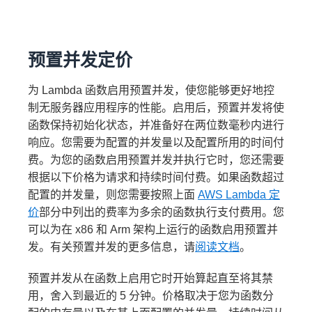
运行，
月度计算费用 =
140000 *
×（7/30）=
包括 7
24.27 GB·月
0.0000166667 USD = 2.33 USD
天等
待）
预置并发定价
月度请求费用
月度总费用
存储
104 GB
月度请求费用
（保留
×（14/30）=
为 Lambda 函数启用预置并发，使您能够更好地控
14 天）
48.53 GB·月
制无服务器应用程序的性能。启用后，预置并发将使
函数保持初始化状态，并准备好在两位数毫秒内进行
（24.27 +
响应。您需要为配置的并发量以及配置所用的时间付
数据保
48.53）GB/月 ×
费。为您的函数启用预置并发并执行它时，您还需要
留费用
0.15 美元/GB·
7.44M * 0.20
300 万请求 – 100 万免费套餐请求
根据以下价格为请求和持续时间付费。如果函数超过
月 = 10.92 美元
USD/M = 1.488 USD ~= 1.49 USD
= 200 万月度计费请求
配置的并发量，则您需要按照上面
AWS Lambda 定
2M * 0.2 USD/M =
价
部分中列出的费率为多余的函数执行支付费用。您
月度计算费用：
0.40 USD
可以为在 x86 和 Arm 架构上运行的函数启用预置并
发。有关预置并发的更多信息，请
阅读文档
。
月度总费用
预置并发从在函数上启用它时开始算起直至将其禁
总费用 = 计算费用 + 请求费用 =
用，舍入到最近的 5 分钟。价格取决于您为函数分
421.34 美元 + 0.20 美
2.33 USD + 0.40 USD = 2.73 USD/