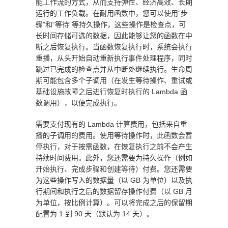
能工作流的方式，从而支持弹性、经济高效、长期
月度费用
运行的工作负载。在耐用函数中，您可以使用“步
骤”和“等待”等持久操作，这些操作是检查点，可
请求费用
长时间存储可选的数据，因此能够让您的函数在中
断之后恢复执行。当函数恢复执行时，系统会执行
重播，从头开始自动重新执行事件处理程序，同时
跳过已完成的检查点并从中断处继续执行。生命周
期可能包含多个子调用（在发生等待操作、重试或
基础设施故障之后进行恢复时执行的 Lambda 函
数调用），以便完成执行。
计算费用
需要支付现有的 Lambda 计算费用，包括来自重
播的子调用的费用。使用等待操作时，此函数会暂
停执行，对于按需函数，在恢复执行之前不会产生
持续时间费用。此外，您还需要为持久操作（例如
开始执行、完成步骤和创建等待）付费。您还需要
为这些操作写入的数据量（以 GB 为单位）以及执
行期间和执行之后的数据留存操作付费（以 GB 月
为单位，按比例计算）。可以将完成之后的保留期
配置为 1 到 90 天（默认为 14 天）。