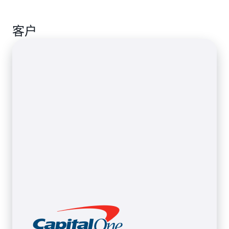
列中的数据量可能会因最终用户的操作和需求而发生
用并防止资源耗尽。您可以专注于构建和分析数据，
以通过轻松将应用程序与其他系统连接，或修改组件
生成式人工智能领域正在迅速发展，组织需要快速创
难以预测的变化。AWS Lambda 原生集成 AWS 及第
而无需成为 AWS 基础设施管理的专家。
来增强其功能，而无需对整个系统进行重构。
客户
新和适应，以保持竞争优势。这一演变得益于能够满
三方实时数据来源（例如
Amazon SQS
、
Amazon
足多样化需求的大语言模型（LLM）的显著增长。各
Kinesis
、
Amazon Managed Streaming for Apache
组织正在构建分布式架构，根据自身独特的需求利用
Kafka（MSK）
以及 Apache Kafka），使您能够处理
特定的 LLM。由 AWS Lambda 提供支持的 AWS 无服
实时数据，而无需承担管理流式客户端库或学习专用
务器架构非常适合生成式人工智能应用程序，使您能
数据处理框架的额外负担。
够从小规模起步并实现无缝扩展，同时安全地大规模
处理分布式、事件驱动的工作流程。