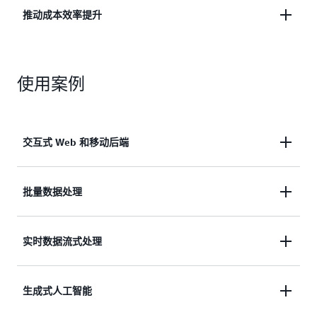
减轻安全运营负担，提供安全隔离，并在加速创新的
推动成本效率提升
同时推动业务连续性。
采用按毫秒计费的即用即付模式，同时降低与基础设
施管理和应用程序开发相关的运营成本。
使用案例
交互式 Web 和移动后端
Web 和移动应用程序通常包含身份验证、地理编码
批量数据处理
和实时消息传递等复杂功能，这些功能大多构建为基
于分布式微服务的系统。这些应用程序必须几乎实时
批量数据处理任务通常需要在短时间内处理海量数
实时数据流式处理
响应客户活动，并能无缝扩展以满足不可预测的需
据，因此需要大量的计算和存储资源。AWS Lambda
求，同时保持强大的安全性。借助 AWS Lambda，您
非常适合此类工作负载，它提供经济实惠、按毫秒计
可以构建和运营功能强大的 Web 和移动后端，这些
实时数据处理是指对连续数据进行即时、高效的处
生成式人工智能
费的计算服务，能够根据处理需求自动横向扩展，并
Web 和移动后端能够根据实时需求自动进行弹性扩
理，以获取分析见解并提升客户体验。流式传输或队
在任务完成后自动缩减规模，从而确保资源的高效利
展，从而为终端用户提供稳定、不间断的服务。您可