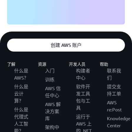
创建 AWS 账户
了解
资源
开发人员
帮助
什么是
入门
构建者
联系我
AWS？
中心
们
训练
什么是
软件开
提交支
AWS 信
云计
发工具
持工单
任中心
算？
包与工
AWS
AWS 解
具
什么是
re:Post
决方案
代理式
运行于
库
Knowledge
人工智
AWS 上
Center
架构中
能？
的 .NET