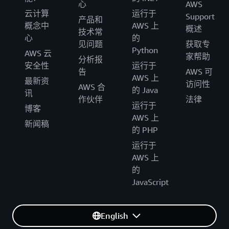
心
AWS
云计算
运行于
Support
产品和
概念中
AWS 上
概述
技术常
心
的
见问题
获取专
Python
AWS 云
家帮助
分析报
安全性
运行于
告
AWS 可
AWS 上
最新资
访问性
AWS 合
的 Java
讯
作伙伴
法律
运行于
博客
AWS 上
新闻稿
的 PHP
运行于
AWS 上
的
JavaScript
English