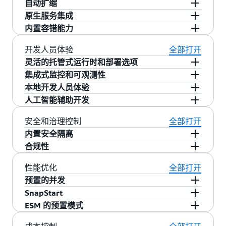
自动扩缩
原生服务集成
AWS Lambda 会自动扩展以匹配传入请求的速
内置容错能力
率，并在空闲期间缩减到零，无需手动配置。
每
AWS Lambda 原生集成了 220 多个 AWS 服务和
个 Lambda 函数每 10 秒可以递增地纵向扩展到
50 个 SaaS 应用程序，无需编写自定义代码即可
AWS Lambda 在具备高可用性的 AWS 基础设施上
开发人员体验
全部打开
1,000 个并发执行
，直到达到账户的并发限制。
更快、更轻松地实现应用程序组合和创新。
运行，AWS 负责管理跨多个可用区和区域的容错
灵活的托管式运行时和部署选项
能力。您可以通过
AWS Lambda 耐用函数
来进一
集成式监控和可观测性
AWS Lambda 原生支持 Java、Go、PowerShell、
步增强应用程序弹性和保持进度，这些耐用函数
本地开发人员体验
Node.js、C#、Python 和 Ruby 代码以及自定义
运
AWS Lambda 集成了一整套安全、可观测性和合
提供了内置的错误处理、自动重试和故障后恢复
人工智能辅助开发
行时
，使您无需学习新工具或框架即可使用自己
规性服务，可对安全威胁发出警报或自动修复。
AWS Lambda 提供全面的工具和功能，以增强本
功能。
的首选运行时或任何编程语言。您可以将代码打
AWS Lambda 会自动捕获日志、指标和轨迹并将
地开发体验。您可以使用“
在 Visual Studio Code
AWS Lambda 使您能够通过 AI 辅助工具和功能更
安全和治理控制
全部打开
包为 ZIP 文件或容器映像，并通过多种方法进行
它们发送给
Amazon CloudWatch
和
AWS X-Ray
中打开
”功能将代码从管理控制台无缝带至本地环
少地编写代码并更快地构建应用程序。
适用于
内置安全隔离
部署，包括 AWS 管理控制台、基础设施即代码
等 AWS 监控和可观测性服务，以提供
内置的监控
境。您可以使用常用 IDE（例如 VS Code）的专用
AWS Lambda 的模型上下文协议（MCP）服务器
合规性
AWS Lambda 使用由
Firecracker
在 AWS Nitro
（IaC）或 CI/CD 管道。
功能
。借助
Application Signals
，AWS Lambda 提
工具包
直接从 IDE 编写、构建、调试、测试和部
使生成式人工智能模型能够访问并将 Lambda 函
System 上创建的微型虚拟机 (MicroVM) 执行函
AWS Lambda 定期接受第三方审计，并通过了各
供了开箱即用的应用程序性能监控（APM）工
性能优化
全部打开
署 Lambda 函数。AWS Lambda 还支持对云函数
数作为工具使用，无需更改代码即可与私有资源
数，提供从不在函数、客户或 AWS 账户之间共享
种合规计划的认证，包括
SOC
、
HIPAA
、
PCI
和
具，用来跟踪无服务器应用程序中的吞吐量、可
进行
预置的并发
远程调试
和本地测试，使应用程序能够根据
和 AWS 服务进行安全交互。
Amazon Q CLI
通过
的专用计算资源。启用租户隔离模式后，Lambda
ISO
。有关 Lambda 认证和合规性就绪性的最新信
用性、延迟、故障和错误。此外，AWS Lambda
本地环境不断变化的业务需求进行快速迭代。
提供 AI 辅助部署和开发功能来改善本地开发体
SnapStart
AWS Lambda 提供
预置的并发
，以保持 Lambda
可隔离个人租户或调用函数的最终用户的请求处
息，请参阅
范围内的全部服务
。
还支持通过
Lambda 扩展
与
第三方监控工具
无缝
验。此外，像
Kiro
这样的工具通过人工智能功能
ESM 的预置模式
函数的初始化且做好充分准备，从而确保稳定的
AWS Lambda
SnapStart
可将 Java 的启动性能提
理，从而可以轻松构建需要在个人租户级别进行
集成，以便轻松使用您的首选工具对无服务器应
进一步增强了 Lambda 开发工作流程。
启动性能和最小的冷启动延迟。
高多达 10 倍、将 Python 和.NET 的启动性能从几
Lambda 事件源映射（ESM）的
预置模式
允许您为