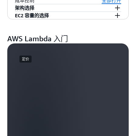
执行环境隔离的多租户应用程序。这些执行环境
成本控制
全部打开
用程序进行监控和故障排查。
秒钟缩短到亚秒以下，无需或只需极少地对函数
事件源连接器配置吞吐量，从而优化 Apache
在网络隔离的 Amazon VPC 内运行，并由
架构选择
代码进行更改。
Kafka 事件源的性能，包括
Amazon MSK
和自行
Lambda 管理，其中的网络入口严格限于 Lambda
EC2 容量的选择
AWS Lambda 可灵活切换选择 x86 或 ARM 处理器
管理的 Kafka。
的内部服务和账户。这种全面的内置隔离可以创
架构，从而优化性能和成本。无需更改代码即可
AWS Lambda 托管实例
将 Lambda 的操作简便性
建安全边界，并最大限度地减少潜在的安全漏洞
轻松切换架构，从而得以根据特定工作负载所需
扩展到在各种 EC2 计算实例上运行函数，解锁专
和未经授权的访问。要了解更多信息，请访问
文
AWS Lambda 入门
选择最具成本效率的选项。
用工作负载并提高成本效率。由此，您可以全面
档
。
管理所有基础设施任务，从实例生命周期、操作
系统和运行时补丁到内置路由、负载均衡和基于
定价
选择的扩缩参数的自动扩缩。您可以保留熟悉的
Lambda 编程模型，专注于代码，同时受益于 EC2
的定价优势，从而提高成本效益和可预测性。