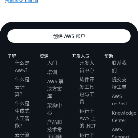
@andrew_randall
创建 AWS 账户
了解
资源
开发人员
帮助
什么是
入门
开发人
联系我
AWS？
员中心
们
培训
什么是
软件开
提交支
AWS 解
云计
发工具
持工单
决方案
算？
包与工
库
AWS
具
什么是
re:Post
架构中
生成式
运行于
心
Knowledge
人工智
AWS 上
Center
产品和
能？
的 .NET
技术常
AWS
云计算
运行于
见问题
Support