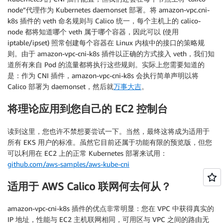
node”代理作为 Kubernetes daemonset 部署。将 amazon-vpc.cni-
k8s 插件的 veth 命名规则与 Calico 统一，每个主机上的 calico-
node 都将知道哪个 veth 属于哪个容器，因此可以 (使用
iptable/ipset) 照常创建每个容器在 Linux 内核中的接口的策略规
则。由于 amazon-vpc-cni-k8s 插件以正确的方式接入 veth，我们知
道所有来自 Pod 的流量都将执行这些规则。实际上您需要知道的
是：作为 CNI 插件，amazon-vpc-cni-k8s 会执行简单声明以将
Calico 部署为 daemonset，然后就
万事大吉
。
将理论应用到您自己的 EC2 控制台
读到这里，您也许不禁想要尝试一下。当然，最终这将成为适用于
所有 EKS 用户的标准。虽然它目前还属于功能有限的预览版，但您
可以利用在 EC2 上的正常 Kubernetes 部署来试用：
github.com/aws-samples/aws-kube-cni
适用于 AWS Calico 联网何去何从？
amazon-vpc-cni-k8s 插件的优点非常明显：您在 VPC 中获得真实的
IP 地址，性能与 EC2 主机联网相同，可用区与 VPC 之间的路由无