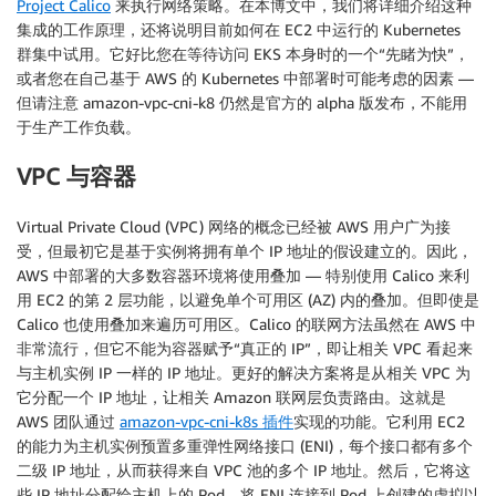
Project Calico
来执行网络策略。在本博文中，我们将详细介绍这种
集成的工作原理，还将说明目前如何在 EC2 中运行的 Kubernetes
群集中试用。它好比您在等待访问 EKS 本身时的一个“先睹为快”，
或者您在自己基于 AWS 的 Kubernetes 中部署时可能考虑的因素 —
但请注意 amazon-vpc-cni-k8 仍然是官方的 alpha 版发布，不能用
于生产工作负载。
VPC 与容器
Virtual Private Cloud (VPC) 网络的概念已经被 AWS 用户广为接
受，但最初它是基于实例将拥有单个 IP 地址的假设建立的。因此，
AWS 中部署的大多数容器环境将使用叠加 — 特别使用 Calico 来利
用 EC2 的第 2 层功能，以避免单个可用区 (AZ) 内的叠加。但即使是
Calico 也使用叠加来遍历可用区。Calico 的联网方法虽然在 AWS 中
非常流行，但它不能为容器赋予“真正的 IP”，即让相关 VPC 看起来
与主机实例 IP 一样的 IP 地址。更好的解决方案将是从相关 VPC 为
它分配一个 IP 地址，让相关 Amazon 联网层负责路由。这就是
AWS 团队通过
amazon-vpc-cni-k8s 插件
实现的功能。它利用 EC2
的能力为主机实例预置多重弹性网络接口 (ENI)，每个接口都有多个
二级 IP 地址，从而获得来自 VPC 池的多个 IP 地址。然后，它将这
些 IP 地址分配给主机上的 Pod，将 ENI 连接到 Pod 上创建的虚拟以