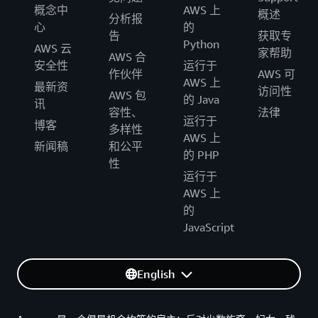
概念中
AWS 上
概述
分析报
心
的
告
获取专
Python
AWS 云
家帮助
AWS 合
安全性
运行于
作伙伴
AWS 可
AWS 上
最新资
访问性
AWS 包
的 Java
讯
容性、
法律
运行于
博客
多样性
AWS 上
新闻稿
和公平
的 PHP
性
运行于
AWS 上
的
JavaScript
English