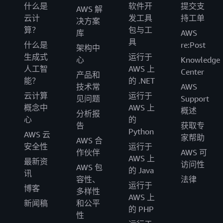
什么是
软件开
提交支
AWS 解
云计
发工具
持工单
决方案
算？
包与工
库
AWS
具
什么是
re:Post
架构中
生成式
运行于
心
Knowledge
人工智
AWS 上
Center
产品和
能？
的 .NET
技术常
AWS
云计算
运行于
见问题
Support
概念中
AWS 上
概述
分析报
心
的
告
获取专
Python
AWS 云
家帮助
AWS 合
安全性
运行于
作伙伴
AWS 可
AWS 上
最新资
访问性
AWS 包
的 Java
讯
容性、
法律
运行于
博客
多样性
AWS 上
新闻稿
和公平
的 PHP
性