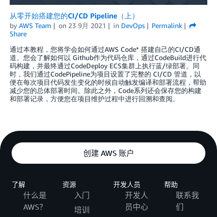
从零开始搭建您的CI/CD Pipeline（上）
by
AWS Team
on
23 9月 2021
in
DevOps
Permalink
Share
通过本教程，您将学会如何通过AWS Code* 搭建自己的CI/CD通
道。您会了解如何以 Github作为代码仓库，通过CodeBuild进行代
码构建，并最终通过CodeDeploy ECS集群上执行蓝/绿部署。同
时，我们通过CodePipeline为项目设置了完整的 CI/CD 管道，以
便在每次项目代码发生变化的时候自动触发编译和部署流程，帮助
减少您的总体部署时间。除此之外，Code系列还会保存您的构建
和部署记录，方便您在项目维护过程中进行回溯和查阅。
创建 AWS 账户
了解
资源
开发人员
帮助
什么是
入门
开发人
联系我
AWS？
员中心
们
培训