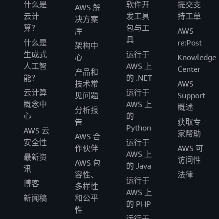
什么是
软件开
提交支
AWS 解
云计
发工具
持工单
决方案
算？
包与工
库
AWS
具
什么是
re:Post
架构中
生成式
运行于
心
Knowledge
人工智
AWS 上
Center
产品和
能？
的 .NET
技术常
AWS
云计算
运行于
见问题
Support
概念中
AWS 上
概述
分析报
心
的
告
获取专
Python
AWS 云
家帮助
AWS 合
安全性
运行于
作伙伴
AWS 可
AWS 上
最新资
访问性
AWS 包
的 Java
讯
容性、
法律
运行于
博客
多样性
AWS 上
新闻稿
和公平
的 PHP
性
运行于