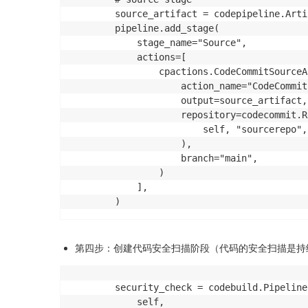
            ),

        source_artifact = codepipeline.Arti
        ]

        pipeline.add_stage(

        codebuild_project_role = iam.Role(

            stage_name="Source",

            self,

            actions=[

            id="CachePipelineCodeBuildServi
                cpactions.CodeCommitSourceAc
            assumed_by=iam.ServicePrincipal
                    action_name="CodeCommit"
            inline_policies={

                    output=source_artifact,

                "CachePipelineCodeBuildServ
                    repository=codecommit.R
                    statements=codebuild_pol
                        self, "sourcerepo",
                )

                    ),

            },

                    branch="main",

        )

                )

        # create a s3 bucket for caching

            ],

        cache_bucket = s3.Bucket(

            self,

            "CachePipelineCacheBucket",

            bucket_name="cache-pipeline-cac
第四步：创建代码安全扫描阶段（代码的安全扫描是持
            block_public_access=s3.BlockPub
                block_public_acls=True,

                block_public_policy=True,

        security_check = codebuild.Pipeline
                ignore_public_acls=True,

            self,
