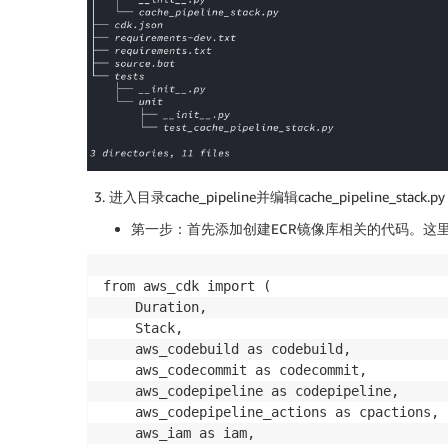
进入目录cache_pipeline并编辑cache_pipeline_stack.py
第一步：首先添加创建ECR镜像库相关的代码。这
from aws_cdk import (

    Duration,

    Stack,

    aws_codebuild as codebuild,

    aws_codecommit as codecommit,

    aws_codepipeline as codepipeline,

    aws_codepipeline_actions as cpactions,

    aws_iam as iam,
