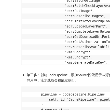
                    "ecr:BatchGetImage",

                    "ecr:BatchCheckLayerAva
                    "ecr:BatchCheckLayerAva
                    "ecr:GetAuthorizationTok
                    "ecr:PutImage",

                ],

                    "ecr:DescribeImages",

                principals=[

                    "ecr:InitiateLayerUpload
                    iam.ServicePrincipal(se
                    "ecr:UploadLayerPart",

                    iam.ServicePrincipal(se
                    "ecr:CompleteLayerUpload
                ],

                    "ecr:GetDownloadUrlForLa
            )

                    "ecr:GetAuthorizationTok
                    "ec2:DescribeAvailabili
                    "kms:Decrypt",

                    "kms:Encrypt",

                    "kms:GenerateDataKey",

                    "secretsmanager:GetSecr
                    "secretsmanager:Describ
第三步：创建CodePipeline，添加Source阶段
                    "ssm:GetParametersByPath
码库中，流水线就会被触发执行。
                    "ssm:GetParameters",

                    "ssm:GetParameter",

                    "ssm:PutParameter",

        pipeline = codepipeline.Pipeline(

                    "codecommit:GitPull",

            self, id="CachePipeline", pipel
                ],

        )

                resources=["*"],

        # source stage
