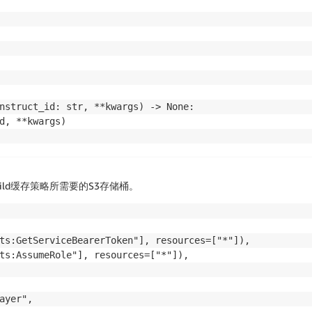
nstruct_id: str, **kwargs) -> None:

d, **kwargs)

ry",

uild缓存策略所需要的S3存储桶。
TROY,

ts:GetServiceBearerToken"], resources=["*"]),

ts:AssumeRole"], resources=["*"]),

yer",

yer",
