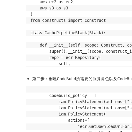
    aws_ec2 as ec2,

    aws_s3 as s3

)

from constructs import Construct

class CachePipelineStack(Stack):

    def __init__(self, scope: Construct, co
        super().__init__(scope, construct_i
        repo = ecr.Repository(

            self,

            "LambdaRepository",

            repository_name="lambda-reposito
第二步：创建CodeBuild所需要的服务角色以及CodeB
            image_scan_on_push=True,

            removal_policy=RemovalPolicy.DES
        )

        codebuild_policy = [

        repo.add_to_resource_policy(

            iam.PolicyStatement(actions=["s
            iam.PolicyStatement(

            iam.PolicyStatement(actions=["s
                effect=iam.Effect.ALLOW,

            iam.PolicyStatement(

                actions=[

                actions=[

                    "ecr:GetDownloadUrlForLa
                    "ecr:GetDownloadUrlForLa
                    "ecr:BatchGetImage",
