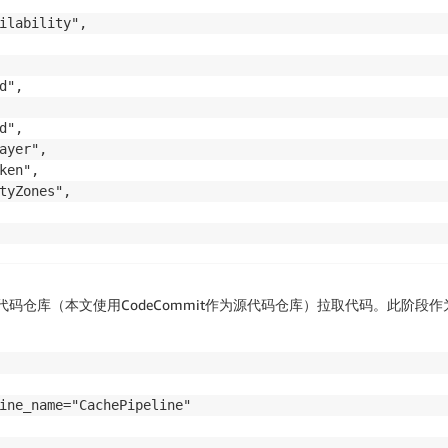
ilability",

ilability",

en",

",

rvice="codebuild.amazonaws.com"),

rvice="lambda.amazonaws.com"),

",

yer",

en",

tyZones",

etValue",

eSecret",

用于从源代码仓库（本文使用CodeCommit作为源代码仓库）拉取代码。此阶
",

ine_name="CachePipeline"
