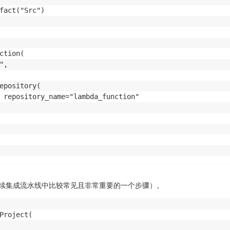
fact("Src")

ceRole",

tion(

("codebuild.amazonaws.com"),

,

icePolicy": iam.PolicyDocument(

epository(

icy

 repository_name="lambda_function"

he-bucket",

续集成流水线中比较常见且非常重要的一个步骤）。
licAccess(

Project(
