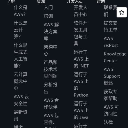
了解
资源
开发人员
帮助
什么是
入门
开发人
联系我
AWS？
员中心
们
培训
什么是
软件开
提交支
AWS 解
云计
发工具
持工单
决方案
算？
包与工
库
AWS
具
什么是
re:Post
架构中
生成式
运行于
心
Knowledge
人工智
AWS 上
Center
产品和
能？
的 .NET
技术常
AWS
云计算
运行于
见问题
Support
概念中
AWS 上
概述
分析报
心
的
告
获取专
Python
AWS 云
家帮助
AWS 合
安全性
运行于
作伙伴
AWS 可
AWS 上
最新资
访问性
AWS 包
的 Java
讯
容性、
法律
运行于
博客