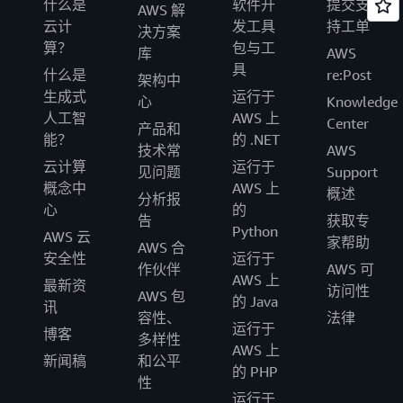
什么是
软件开
提交支
AWS 解
云计
发工具
持工单
决方案
算？
包与工
库
AWS
具
什么是
re:Post
架构中
生成式
运行于
心
Knowledge
人工智
AWS 上
Center
产品和
能？
的 .NET
技术常
AWS
云计算
运行于
见问题
Support
概念中
AWS 上
概述
分析报
心
的
告
获取专
Python
AWS 云
家帮助
AWS 合
安全性
运行于
作伙伴
AWS 可
AWS 上
最新资
访问性
AWS 包
的 Java
讯
容性、
法律
运行于
博客
多样性
AWS 上
新闻稿
和公平
的 PHP
性
运行于