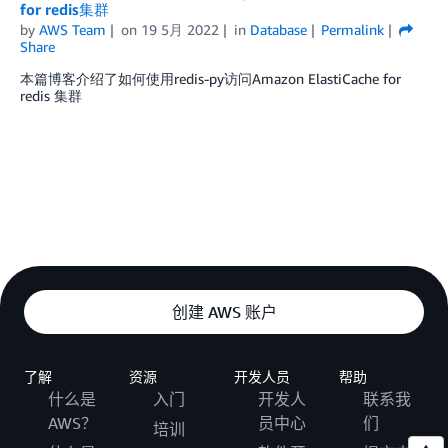
for redis集群
by
AWS Team
on
19 5月 2022
in
Database
Permalink
Share
本篇博客介绍了如何使用redis-py访问Amazon ElastiCache for
redis 集群
创建 AWS 账户
了解
资源
开发人员
帮助
什么是
入门
开发人
联系我
AWS？
员中心
们
培训