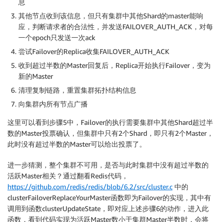
息
其他节点收到该信息，但只有集群中其他Shard的master能响
应，判断请求者的合法性，并发送FAILOVER_AUTH_ACK，对每
一个epoch只发送一次ack
尝试Failover的Replica收集FAILOVER_AUTH_ACK
收到超过半数的Master回复后，Replica开始执行Failover，变为
新的Master
清理复制链路，重置集群拓扑结构信息
向集群内所有节点广播
这里可以看到步骤5中，Failover的执行需要集群中其他Shard超过半
数的Master投票确认，但集群中只有2个Shard，即只有2个Master，
此时没有超过半数的Master可以给出投票了。
进一步猜测，整个集群不可用，是否与此时集群中没有超过半数的
活跃Master相关？通过翻看Redis代码，
https://github.com/redis/redis/blob/6.2/src/cluster.c
中的
clusterFailoverReplaceYourMaster函数即为Failover的实现，其中有
调用到函数clusterUpdateState，即对应上述步骤6的动作，进入此
函数，看到代码实现为活跃Master数小于集群Master半数时，会将