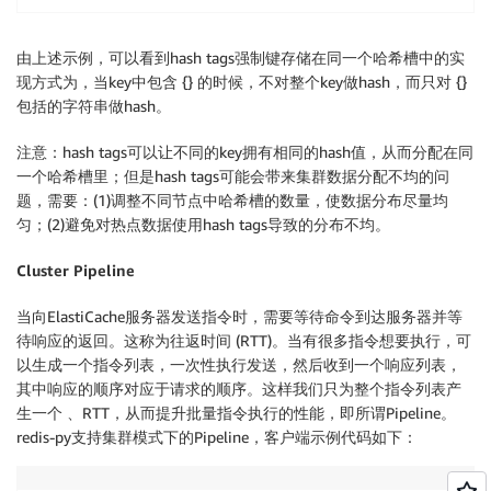
由上述示例，可以看到hash tags强制键存储在同一个哈希槽中的实
现方式为，当key中包含 {} 的时候，不对整个key做hash，而只对 {}
包括的字符串做hash。
注意：
hash tags可以让不同的key拥有相同的hash值，从而分配在同
一个哈希槽里；但是hash tags可能会带来集群数据分配不均的问
题，需要：(1)调整不同节点中哈希槽的数量，使数据分布尽量均
匀；(2)避免对热点数据使用hash tags导致的分布不均。
Cluster Pipeline
当向ElastiCache服务器发送指令时，需要等待命令到达服务器并等
待响应的返回。这称为往返时间 (RTT)。当有很多指令想要执行，可
以生成一个指令列表，一次性执行发送，然后收到一个响应列表，
其中响应的顺序对应于请求的顺序。这样我们只为整个指令列表产
生一个 、RTT，从而提升批量指令执行的性能，即所谓Pipeline。
redis-py支持集群模式下的Pipeline，客户端示例代码如下：