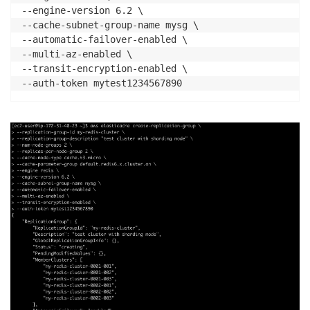
--engine-version 6.2 \

--cache-subnet-group-name mysg \

--automatic-failover-enabled \

--multi-az-enabled \

--transit-encryption-enabled \

--auth-token mytest1234567890