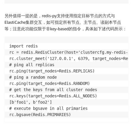
另外值得一提的是，redis-py支持使用指定目标节点的方式与
ElastiCache集群交互，如可指定所有节点、主节点、读副本节点
等；注意此功能仅限于非key-based的指令，具体如下述代码所示：
import redis

rc = redis.RedisCluster(host='clustercfg.my-redis-cl
rc.cluster_meet('127.0.0.1', 6379, target_nodes=Redi
# ping all replicas

rc.ping(target_nodes=Redis.REPLICAS)

# ping a random node

rc.ping(target_nodes=Redis.RANDOM)

# get the keys from all cluster nodes

rc.keys(target_nodes=Redis.ALL_NODES)

[b'foo1', b'foo2']

# execute bgsave in all primaries
