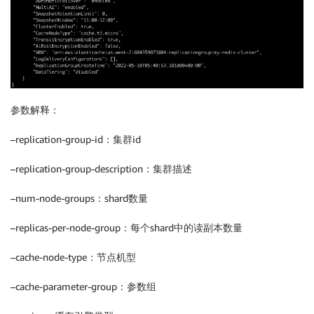
参数解释：
–replication-group-id：集群id
–replication-group-description：集群描述
–num-node-groups：shard数量
–replicas-per-node-group：每个shard中的读副本数量
–cache-node-type：节点机型
–cache-parameter-group：参数组