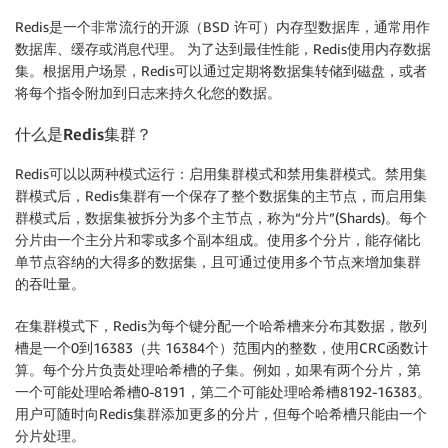
Redis是一个非常流行的开源（BSD 许可）内存型数据库，通常用作
数据库、缓存或消息代理。 为了达到最佳性能，Redis使用内存数据
集。根据用户场景，Redis可以通过定期将数据集转储到磁盘，或者
将每个指令附加到日志来持久化您的数据。
什么是
Redis
集群？
Redis可以以两种模式运行：启用集群模式和禁用集群模式。禁用集
群模式后，Redis集群有一个保存了整个数据集的主节点，而启用集
群模式后，数据集被拆分为多个主节点，称为“分片”(Shards)。每个
分片由一个主分片和零或多个副本组成。使用多个分片，能存储比
单节点容纳的大得多的数据集，且可通过使用多个节点来增加集群
的吞吐量。
在集群模式下，Redis为每个键分配一个哈希槽来分布其数据，散列
槽是一个0到16383（共 16384个）范围内的整数，使用CRC函数计
算。每个分片负责处理哈希槽的子集。例如，如果有两个分片，第
一个可能处理哈希槽0-8191，第二个可能处理哈希槽8192-16383。
用户可随时向Redis集群添加更多的分片，但每个哈希槽只能由一个
分片处理。