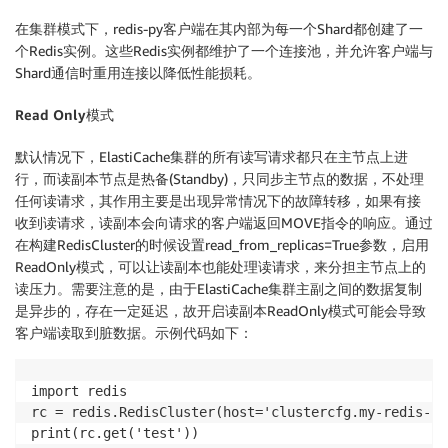
在集群模式下，redis-py客户端在其内部为每一个Shard都创建了一
个Redis实例。这些Redis实例都维护了一个连接池，并允许客户端与
Shard通信时重用连接以降低性能损耗。
Read Only模式
默认情况下，ElastiCache集群的所有读写请求都只在主节点上进
行，而读副本节点是热备(Standby)，只同步主节点的数据，不处理
任何读请求，其作用主要是出现异常情况下的故障转移，如果有接
收到读请求，读副本会向请求的客户端返回MOVE指令的响应。通过
在构建RedisCluster的时候设置read_from_replicas=True参数，启用
ReadOnly模式，可以让读副本也能处理读请求，来分担主节点上的
读压力。需要注意的是，由于ElastiCache集群主副之间的数据复制
是异步的，存在一定延迟，故开启读副本ReadOnly模式可能会导致
客户端读取到脏数据。示例代码如下：
import redis

rc = redis.RedisCluster(host='clustercfg.my-redis-cl