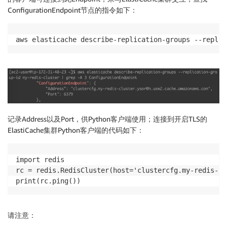
ConfigurationEndpoint节点的指令如下：
aws elasticache describe-replication-groups --replic
记录Address以及Port，供Python客户端使用；连接到开启TLS的
ElastiCache集群Python客户端的代码如下：
import redis

rc = redis.RedisCluster(host='clustercfg.my-redis-cl
请注意：