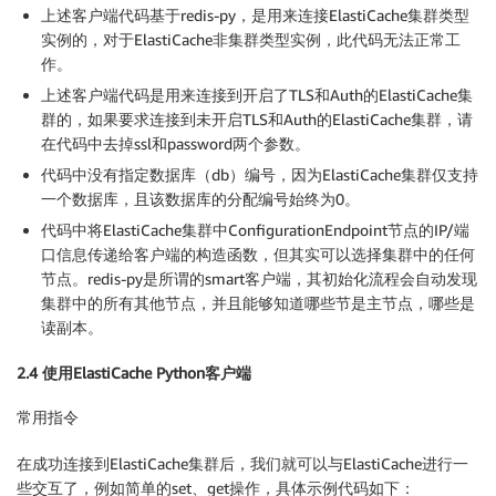
上述客户端代码基于redis-py，是用来连接ElastiCache集群类型
实例的，对于ElastiCache非集群类型实例，此代码无法正常工
作。
上述客户端代码是用来连接到开启了TLS和Auth的ElastiCache集
群的，如果要求连接到未开启TLS和Auth的ElastiCache集群，请
在代码中去掉ssl和password两个参数。
代码中没有指定数据库（db）编号，因为ElastiCache集群仅支持
一个数据库，且该数据库的分配编号始终为0。
代码中将ElastiCache集群中ConfigurationEndpoint节点的IP/端
口信息传递给客户端的构造函数，但其实可以选择集群中的任何
节点。redis-py是所谓的smart客户端，其初始化流程会自动发现
集群中的所有其他节点，并且能够知道哪些节是主节点，哪些是
读副本。
2.4 使用ElastiCache Python客户端
常用指令
在成功连接到ElastiCache集群后，我们就可以与ElastiCache进行一
些交互了，例如简单的set、get操作，具体示例代码如下：