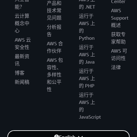
Center
产品和
能？
的 .NET
技术常
AWS
云计算
运行于
见问题
Support
概念中
AWS 上
概述
分析报
心
的
告
获取专
Python
AWS 云
家帮助
AWS 合
安全性
运行于
作伙伴
AWS 可
AWS 上
最新资
访问性
AWS 包
的 Java
讯
容性、
法律
运行于
博客
多样性
AWS 上
新闻稿
和公平
的 PHP
性
运行于
AWS 上
的
JavaScript
English