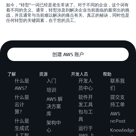
如今，“转型”一词已经是老生常谈了。对于不同的企业，这个词有
着不同的含义。通常，转型涉及到解决企业当前面临的最突出的挑
战，并且通常与当前难以解决的痛点有关。真正的秘诀，同时也是
任何转型的关键因素，在于您的员工。
创建 AWS 账户
了解
资源
开发人员
帮助
什么是
入门
开发人
联系我
AWS？
员中心
们
培训
什么是
软件开
提交支
AWS 解
云计
发工具
持工单
决方案
算？
包与工
库
AWS
具
什么是
re:Post
架构中
生成式
运行于
心
Knowledge
人工智
AWS 上