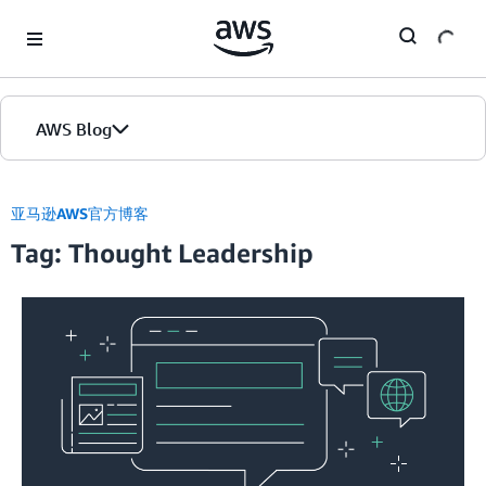
Skip to Main Content
AWS Blog
首页
亚马逊AWS官方博客
Tag: Thought Leadership
版本