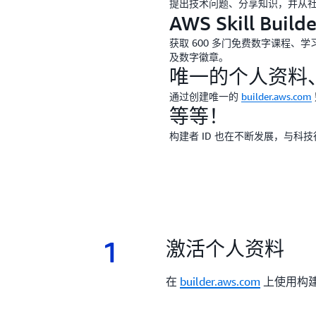
提出技术问题、分享知识，并从
AWS Skill Builde
获取 600 多门免费数字课程、
及数字徽章。
唯一的个人资料、
通过创建唯一的
builder.aws.com
等等！
构建者 ID 也在不断发展，与科
1
1.
激活个人资料
在
builder.aws.com
上使用构建