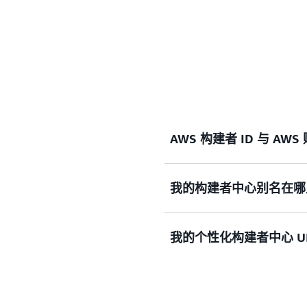
AWS 构建者 ID 与 A
我的构建者中心别名在哪
您的 AWS 构建者 ID 
使用个人邮箱注册构建者 ID
用户邮箱使用相同的邮箱地
我的个性化构建者中心 U
资源容器。它划定了安全范围
在 AWS 构建者中心的个
S3、EC2、Lambda。账
户。
您的
AWS 构建者中心个人