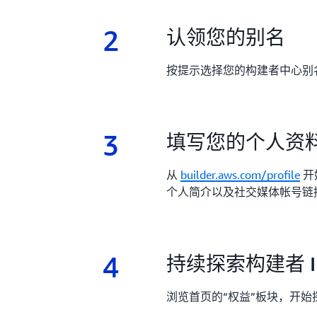
2
2.
认领您的别名
按提示选择您的构建者中心别名
3
3.
填写您的个人资
从
builder.aws.com/profile
开
个人简介以及社交媒体帐号链
4
4.
持续探索构建者 
浏览首页的“权益”板块，开始探