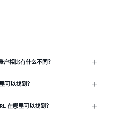
WS 账户相比有什么不同？
里可以找到？
与任何 AWS 账户或登录凭证均相互独立。我们建议
，但您也可以为构建者 ID 和 AWS 账户的根
址。AWS 账户是存储联系信息和支付信息的
RL 在哪里可以找到？
，用来运行需要计费的 AWS 服务，如
人资料页能找到您的别名。
户所有者可以在 AWS 管理控制台登录 AWS 账
资料页面
上可以找到您的个性化 URL。