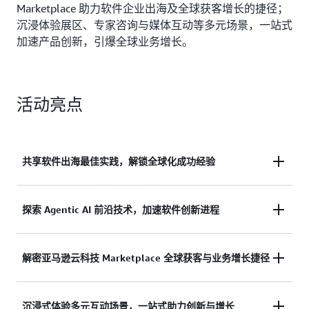
Marketplace 助力软件企业出海及全球获客增长的捷径；
沉浸体验展区、专家咨询与媒体互动等多元场景，一站式
加速产品创新，引爆全球业务增长。
活动亮点
共享软件出海最佳实践，解锁全球化成功经验
系统解析企业出海面临的挑战与机遇，提供可复用的
探索 Agentic AI 前沿技术，加速软件创新进程
市场进入策略与运营实战指南
深入解读 Agentic AI 最新发展趋势，分享如何借助 AI
解密亚马逊云科技 Marketplace 全球获客与业务增长捷径
技术提升产品创新能力与实践路径。
分享如何借助亚马逊云科技 Marketplace 高效拓展国
沉浸式体验多元互动场景，一站式助力创新与增长