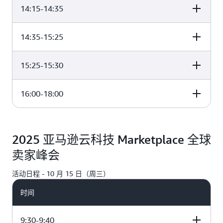
14:15-14:35
演讲主题
圆桌讨论：Agentic AI 时代的软件产品创新
14:35-15:25
演讲主题
未来已来 - Agentic AI 驱动软件行业创新
15:25-15:30
演讲主题
基于亚马逊云科技构建 Agentic AI 驱动的下一代软件应用
16:00-18:00
演讲主题
亚马逊云科技全栈 AI 能力驱动软件变革
全球爆款产品背后-Plaud.ai 的软件创新之路
演讲主题
结束致辞
凭借高质量数据基石，构建 AI 赋能的创新产品
2025 亚马逊云科技 Marketplace 全球
夯实数据底座，Snowflake 驱动 AI 软件革新
卖家峰会
分论坛：借助 Agentic AI 重构软件应用的新旅程
活动日程 - 10 月 15 日（周三）
时间
9:30-9:40