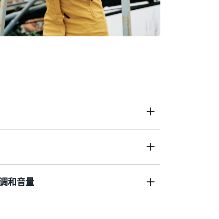
添加语音，例如 RSS 源、网站或视频。
调和音量
olly 语音输出，以便在交互式或自动语音响应系
示。
 的 W3C 标准标记语言，该工具适用于语音合成