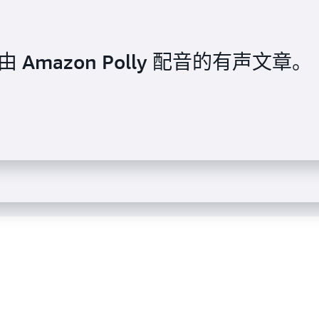
Amazon Polly 配音的有声文章。
twork 在音频内容中高效地播送突发新闻
在其网站上嵌入 TTS 播放器。