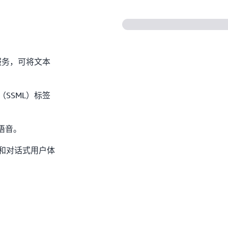
？
器服务，可将文本
SSML）标签
放语音。
和对话式用户体