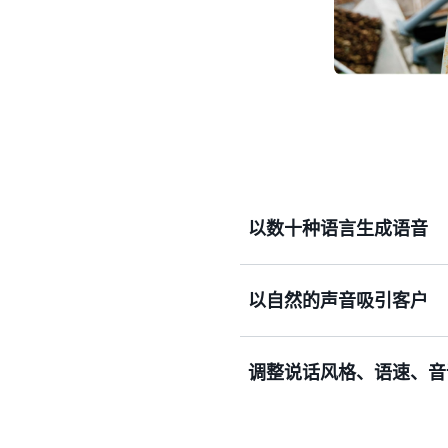
以数十种语言生成语音
以自然的声音吸引客户
在拥有全球受众的应用程序中
调整说话风格、语速、音
存储并重放 Amazon P
统中对来电客户进行语音提
SSML 是一种基于 XML