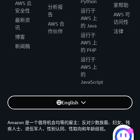
Python
AWS 云
家帮助
分析报
安全性
运行于
告
AWS 可
AWS 上
最新资
访问性
AWS 合
的 Java
讯
作伙伴
法律
运行于
博客
AWS 上
新闻稿
的 PHP
运行于
AWS 上
的
JavaScript
English
Amazon 是一个倡导机会均等的雇主：反对少数族裔、妇女、残
疾人士、退伍军人、性别认同、性取向和年龄歧视。
1