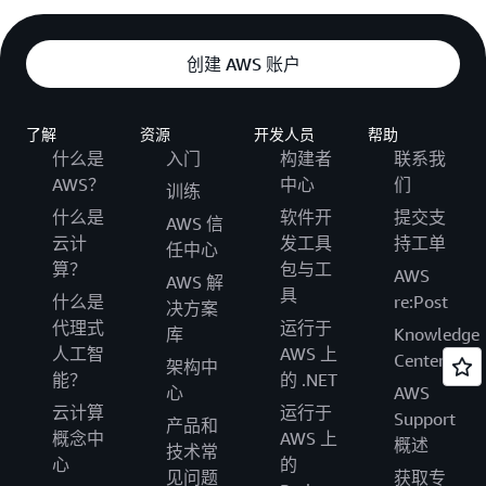
创建 AWS 账户
了解
资源
开发人员
帮助
什么是
入门
构建者
联系我
AWS？
中心
们
训练
什么是
软件开
提交支
AWS 信
云计
发工具
持工单
任中心
算？
包与工
AWS
AWS 解
具
什么是
re:Post
决方案
代理式
运行于
库
Knowledge
人工智
AWS 上
Center
架构中
能？
的 .NET
心
AWS
云计算
运行于
Support
产品和
概念中
AWS 上
概述
技术常
心
的
见问题
获取专