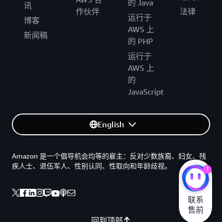
的 Java
讯
作伙伴
法律
运行于
博客
AWS 上
新闻稿
的 PHP
运行于
AWS 上
的
JavaScript
English
Amazon 是一个倡导机会均等的雇主：反对少数族裔、妇女、残
疾人士、退伍军人、性别认同、性取向和年龄歧视。
1
联系

售前
回到顶部