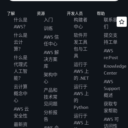
了解
资源
开发人员
帮助
什么是
入门
构建者
联系我
AWS？
中心
们
训练
什么是
软件开
提交支
AWS 信
云计
发工具
持工单
任中心
算？
包与工
AWS
AWS 解
具
什么是
re:Post
决方案
代理式
运行于
库
Knowledge
人工智
AWS 上
Center
架构中
能？
的 .NET
心
AWS
云计算
运行于
Support
产品和
概念中
AWS 上
概述
技术常
心
的
见问题
获取专
Python
AWS 云
家帮助
分析报
安全性
运行于
告
AWS 可
AWS 上
最新资
访问性
AWS 合