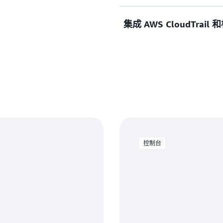
如，组织结构图可以具有基
二个层次结构和基于成本中心的
集成 AWS CloudTrail 
Directory 使您能够
要搜索大量高度连接的数据
而无需复制数据。
Amazon Cloud Dir
询的情况下搜索某个维度中的所有
中，通过单次查询即可从管
Amazon Cloud Director
次查询。
AWS CloudTrail
使用资源标记，您可以标记
控制台