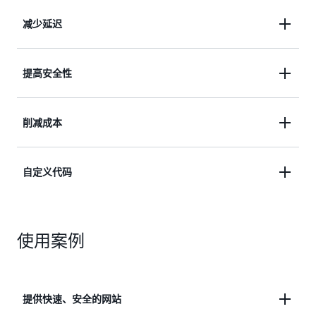
减少延迟
通过具有自动化网络映射和智能路由的超过 750 个
提高安全性
遍布全球的入网点（PoP）提供数据，从而减少延
迟。
通过流量加密、访问控制、
提高安全性，
削减成本
VPC 源
、
并使用 AWS Shield Standard 防御 DDoS 攻击（无需
额外付费）。
通过整合请求、可自定义的定价选项以及免费从
自定义代码
AWS 源传出数据来降低成本。
使用无服务器计算功能自定义您在 AWS 内容分发网
使用案例
络（CDN）边缘运行的代码，以平衡成本、性能和安
全性。
提供快速、安全的网站