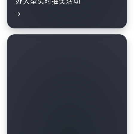
办大型实时抽奖活动
案例研究