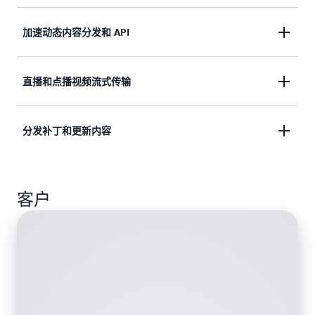
通过内置数据压缩、边缘计算功能和现场级加密，在
加速动态内容分发和 API
数毫秒内覆盖全球查看器。
使用支持边缘终止、gRPC 和 WebSockets 的专用且
直播和点播视频流式传输
功能丰富的 AWS 全球网络基础设施优化动态 Web 内
容分发。
通过 AWS Media Service 和 AWS Elemental 集成，
分发补丁和更新内容
快速启动流式传输，以一致的方式播放它们，并为任
意设备提供高质量的视频。
自动扩展，以高传输速率大规模分发软件、游戏补丁
客户
和 IoT 空中下载（OTA）更新内容。