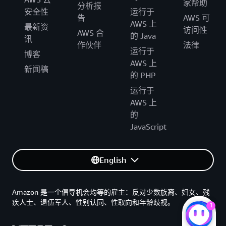
家帮助
分析报
安全性
运行于
告
AWS 可
AWS 上
最新资
访问性
AWS 合
的 Java
讯
作伙伴
法律
运行于
博客
AWS 上
新闻稿
的 PHP
运行于
AWS 上
的
JavaScript
English
Amazon 是一个倡导机会均等的雇主：反对少数族裔、妇女、残
疾人士、退伍军人、性别认同、性取向和年龄歧视。
1