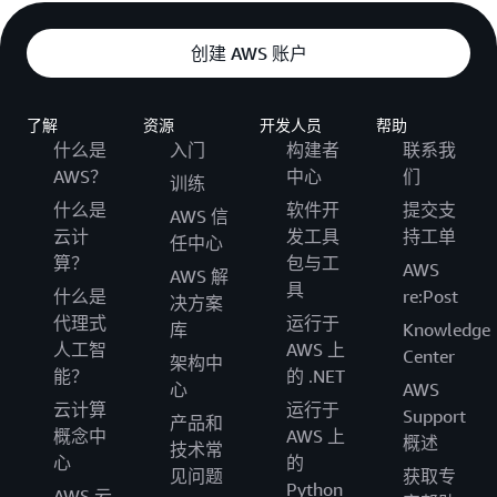
创建 AWS 账户
了解
资源
开发人员
帮助
什么是
入门
构建者
联系我
AWS？
中心
们
训练
什么是
软件开
提交支
AWS 信
云计
发工具
持工单
任中心
算？
包与工
AWS
AWS 解
具
什么是
re:Post
决方案
代理式
运行于
库
Knowledge
人工智
AWS 上
Center
架构中
能？
的 .NET
心
AWS
云计算
运行于
Support
产品和
概念中
AWS 上
概述
技术常
心
的
见问题
获取专
Python
AWS 云