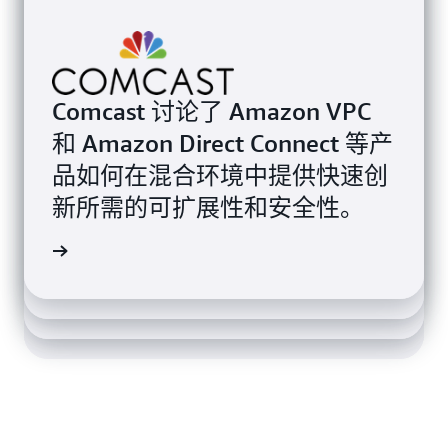
Comcast 讨论了 Amazon VPC
Gracenote 使用 AWS Transit
和 Amazon Direct Connect 等产
Atlassian 使用 AWS Global
Gateway 简化他们的网络设计，
Hulu 在可靠的 AWS 基础设施上
品如何在混合环境中提供快速创
Accelerator 将他们的 Bitbucket
将应用程序入门培训时间缩短至
运行他们的直播电视服务，可确
新所需的可扩展性和安全性。
应用程序的响应时间缩短了多达
45 分钟。
保即使在观众流量暴涨时仍然提
60%。
了解详情
供绝佳的体验。
了解详情
了解详情
了解详情