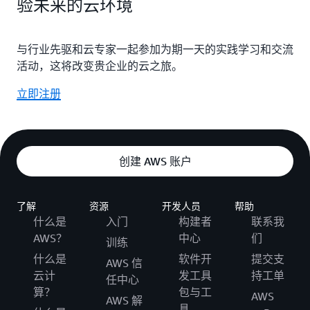
验未来的云环境
与行业先驱和云专家一起参加为期一天的实践学习和交流
活动，这将改变贵企业的云之旅。
立即注册
创建 AWS 账户
了解
资源
开发人员
帮助
什么是
入门
构建者
联系我
AWS？
中心
们
训练
什么是
软件开
提交支
AWS 信
云计
发工具
持工单
任中心
算？
包与工
AWS
AWS 解
具