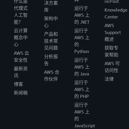
什么是
re:Post
决方案
代理式
运行于
库
Knowledge
人工智
AWS 上
Center
架构中
能？
的 .NET
心
AWS
云计算
运行于
Support
产品和
概念中
AWS 上
概述
技术常
心
的
见问题
获取专
Python
AWS 云
家帮助
分析报
安全性
运行于
告
AWS 可
AWS 上
最新资
访问性
AWS 合
的 Java
讯
作伙伴
法律
运行于
博客
AWS 上
新闻稿
的 PHP
运行于
AWS 上
的
JavaScript