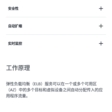
安全性
使用 SSL/TLS 终止、集成证书管理和客户端证书身
自动扩缩
份验证来保护您的应用程序。
提供具有高度可用性和自动扩展性的应用程序。
实时监控
实时监控您的应用程序运行状况和性能、发现瓶颈并
工作原理
维护 SLA 合规性。
弹性负载均衡（ELB）服务可以在一个或多个可用区
（AZ）中的多个目标和虚拟设备之间自动分配传入的应
用程序流量。