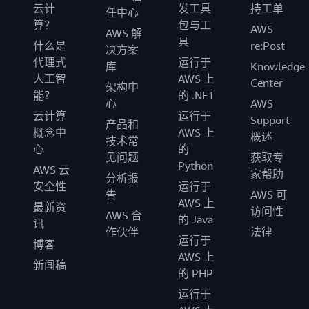
云计
发工具
持工单
任中心
算？
包与工
AWS
AWS 解
具
什么是
re:Post
决方案
代理式
运行于
库
Knowledge
人工智
AWS 上
Center
架构中
能？
的 .NET
心
AWS
云计算
运行于
Support
产品和
概念中
AWS 上
概述
技术常
心
的
见问题
获取专
Python
AWS 云
家帮助
分析报
安全性
运行于
告
AWS 可
AWS 上
最新资
访问性
AWS 合
的 Java
讯
作伙伴
法律
运行于
博客
AWS 上
新闻稿
的 PHP
运行于