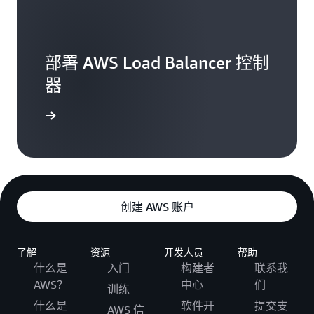
部署 AWS Load Balancer 控制
器
开始学习
创建 AWS 账户
了解
资源
开发人员
帮助
什么是
入门
构建者
联系我
AWS？
中心
们
训练
什么是
软件开
提交支
AWS 信