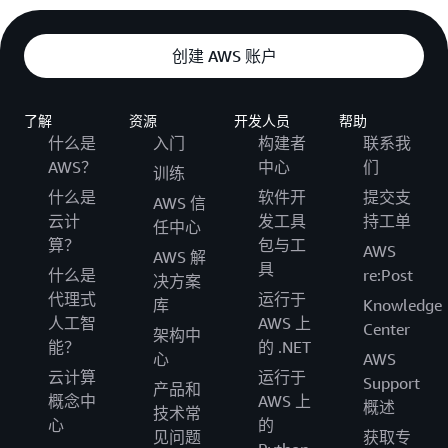
创建 AWS 账户
了解
资源
开发人员
帮助
什么是
入门
构建者
联系我
AWS？
中心
们
训练
什么是
软件开
提交支
AWS 信
云计
发工具
持工单
任中心
算？
包与工
AWS
AWS 解
具
什么是
re:Post
决方案
代理式
运行于
库
Knowledge
人工智
AWS 上
Center
架构中
能？
的 .NET
心
AWS
云计算
运行于
Support
产品和
概念中
AWS 上
概述
技术常
心
的
见问题
获取专