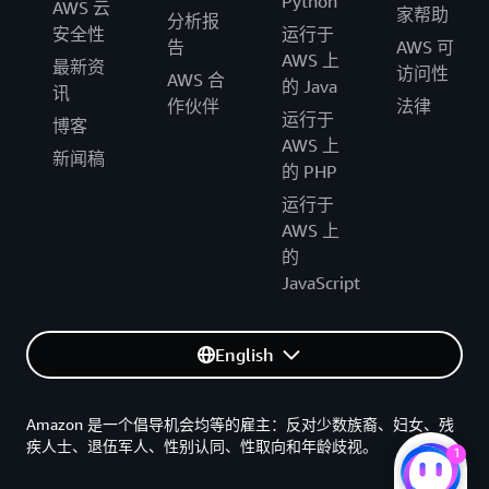
Python
AWS 云
家帮助
分析报
安全性
运行于
告
AWS 可
AWS 上
最新资
访问性
AWS 合
的 Java
讯
作伙伴
法律
运行于
博客
AWS 上
新闻稿
的 PHP
运行于
AWS 上
的
JavaScript
English
Amazon 是一个倡导机会均等的雇主：反对少数族裔、妇女、残
疾人士、退伍军人、性别认同、性取向和年龄歧视。
1