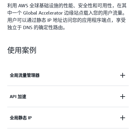
利用 AWS 全球基础设施的性能、安全性和可用性，在其
中一个 Global Accelerator 边缘站点载入您的用户流量。
用户可以通过静态 IP 地址访问您的应用程序端点，享受
独立于 DNS 的确定性路由。
使用案例
全局流量管理器
使用流量调拨将流量路由至最近的区域或跨区域实现
API 加速
快速失效转移。
利用边缘的 TCP 终止将 API 工作负载最高提速
全局静态 IP
60%。