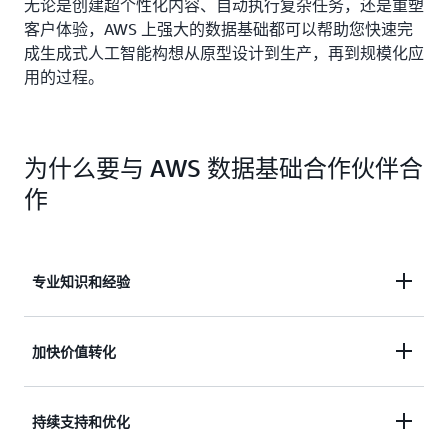
无论是创建超个性化内容、自动执行复杂任务，还是重塑
客户体验，AWS 上强大的数据基础都可以帮助您快速完
成生成式人工智能构想从原型设计到生产，再到规模化应
用的过程。
为什么要与 AWS 数据基础合作伙伴合
作
专业知识和经验
与 AWS 数据和分析能力认证合作伙伴、数据驱动全
加快价值转化
场景（D2E）合作伙伴及数据基础赋能型合作伙伴合
作，充分发挥企业的业务潜能。我们经过资质认证的
与 AWS 数据基础合作伙伴合作可以大幅加快价值转
合作伙伴精通 AWS 数据库、数据分析和人工智能/机
持续支持和优化
化。这些合作伙伴拥有预先构建的解决方案、加速
器学习服务，可定制解决方案，将您的数据转化为切