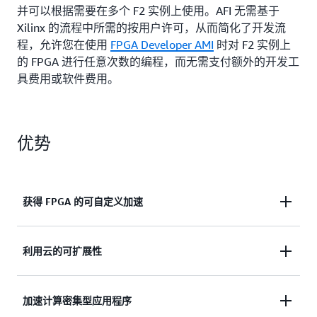
并可以根据需要在多个 F2 实例上使用。AFI 无需基于
Xilinx 的流程中所需的按用户许可，从而简化了开发流
程，允许您在使用
FPGA Developer AMI
时对 F2 实例上
的 FPGA 进行任意次数的编程，而无需支付额外的开发工
具费用或软件费用。
优势
获得 FPGA 的可自定义加速
F2 实例通过 FPGA 提供可自定义的加速，这种加速
利用云的可扩展性
是 GPU 和 CPU 等通用型计算在缺乏 ASIC 所需的前
期投资和设计时间的前提下所无法提供的。FPGA 为
与本地系统不同，在 F2 实例上运行高性能计算可提
低级硬件和高级 C/C++ 开发人员提供支持，使您能
加速计算密集型应用程序
供几乎无限的容量来扩展您的基础架构。您可以根据
够通过重新配置硬件加速来快速适应不断变化的市场