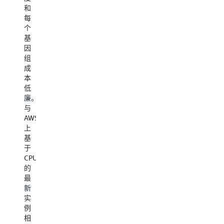
程
件
于
和
序
加
深
每
需
速
度
个
求
来
数
基
的
满
据
因
理
足
包
组
想
这
检
成
解
些
测
本
决
要
等
低
方
求。
安
廉。
案，
对
全
与
能
于
应
AWS
够
这
用
上
降
些
程
基
低
应
序、
于
计
用
高
CPU
算
程
性
的
成
序，
能
最
本
客
负
新
且
户
载
实
不
可
均
例
会
以
衡
相
影
利