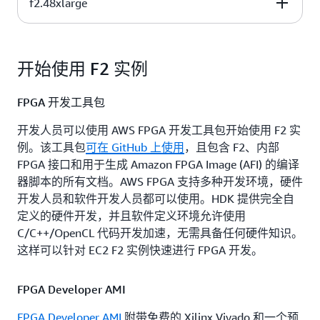
f2.48xlarge
FPGA
vCPU
FPGA 内存 HBM 
1
24
16 GiB/ 64 GiB
DDR4
FPGA
vCPU
FPGA 内存 HBM 
2
48
32 GiB / 128 Gi
DDR4
开始使用 F2 实例
8
192
128 GiB / 512 G
FPGA 开发工具包
开发人员可以使用 AWS FPGA 开发工具包开始使用 F2 实
例。该工具包
可在 GitHub 上使用
，且包含 F2、内部
FPGA 接口和用于生成 Amazon FPGA Image (AFI) 的编译
器脚本的所有文档。AWS FPGA 支持多种开发环境，硬件
开发人员和软件开发人员都可以使用。HDK 提供完全自
定义的硬件开发，并且软件定义环境允许使用
C/C++/OpenCL 代码开发加速，无需具备任何硬件知识。
这样可以针对 EC2 F2 实例快速进行 FPGA 开发。
FPGA Developer AMI
FPGA Developer AMI
附带免费的 Xilinx Vivado 和一个预