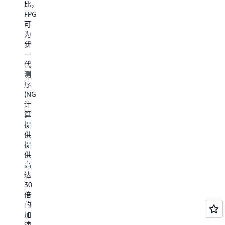
器，
比，
响
用
以
FPGA
质
F2
及
可
量。
实
需
为
例
要
新
的
实
一
增
时
代
强
进
测
性
行
序
能
数
(NGS)
来
据
计
满
包
算
足
处
提
其
理
供
大
的
提
数
其
供
据
他
高
分
联
达
析
网
30
和
应
倍
搜
用
的
索
程
加
需
序。
速。