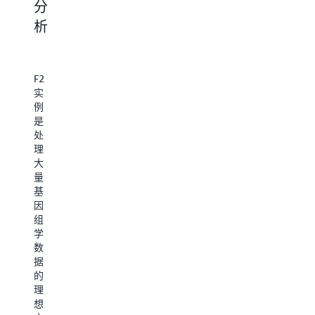
分
析
用
F2
析
F2
实
实
例
例
许
在
具
的
多
更
备
F2
直
大
复
使
实
播
数
杂
用
例
视
据
的
虚
是
频
应
AS
拟
处
转
用
开
以
理
码
程
发
太
大
应
序
过
网
量
用
对
程
功
基
程
数
中
能
因
序
据
F2
以
组
比
分
实
线
学
使
析
例
路
数
用
和
还
速
据
计
搜
可
率
的
算
索
用
高
理
实
的
于
效
想
例
数
仿
计