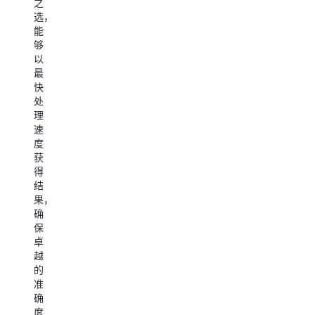
之
的
量、
真
算
选，
应
多
和
网
能
用
样
原
络
够
程
性
型
数
以
序
和
设
据
最
提
速
计
包
快
供
度
的
处
更
要
能
理
高
求
力。
速
的
不
借
度
性
断
助
获
能。
提
此
得
F2
高，
功
结
实
导
能，
果，
例
致
F2
确
是
客
实
保
满
户
例
卓
足
正
上
越
这
在
的
的
些
寻
FPGA
准
应
求
可
确
用
硬
用
度