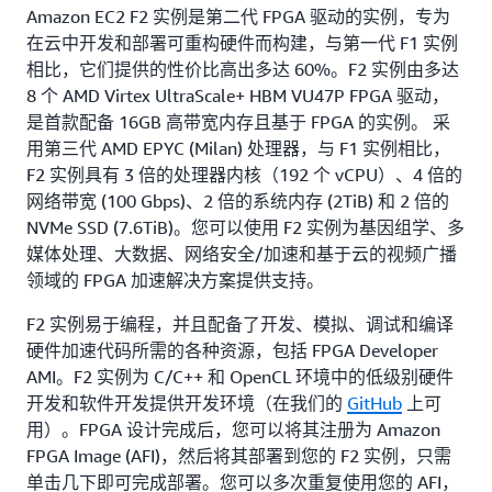
Amazon EC2 F2 实例是第二代 FPGA 驱动的实例，专为
在云中开发和部署可重构硬件而构建，与第一代 F1 实例
相比，它们提供的性价比高出多达 60%。F2 实例由多达
8 个 AMD Virtex UltraScale+ HBM VU47P FPGA 驱动，
是首款配备 16GB 高带宽内存且基于 FPGA 的实例。 采
用第三代 AMD EPYC (Milan) 处理器，与 F1 实例相比，
F2 实例具有 3 倍的处理器内核（192 个 vCPU）、4 倍的
网络带宽 (100 Gbps)、2 倍的系统内存 (2TiB) 和 2 倍的
NVMe SSD (7.6TiB)。您可以使用 F2 实例为基因组学、多
媒体处理、大数据、网络安全/加速和基于云的视频广播
领域的 FPGA 加速解决方案提供支持。
F2 实例易于编程，并且配备了开发、模拟、调试和编译
硬件加速代码所需的各种资源，包括 FPGA Developer
AMI。F2 实例为 C/C++ 和 OpenCL 环境中的低级别硬件
开发和软件开发提供开发环境（在我们的
GitHub
上可
用）。FPGA 设计完成后，您可以将其注册为 Amazon
FPGA Image (AFI)，然后将其部署到您的 F2 实例，只需
单击几下即可完成部署。您可以多次重复使用您的 AFI，