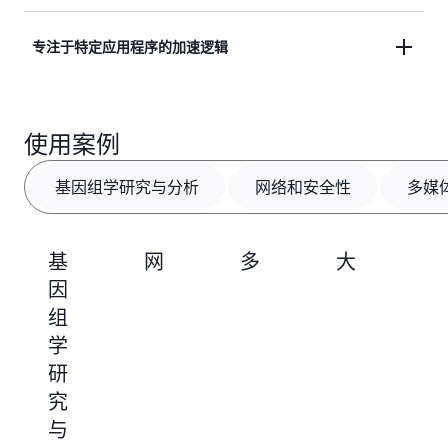
需要启动任意数量的实例，并且仅按实际使用量付
需求，满足不断变化的应用程序需求。
费。
Amazon EC2 F2 实例为各种计算密集型应用程序提
专注于特定应用程序的加速逻辑
供加速功能。客户可以直接在
AWS Marketplace
中
浏览、测试和部署由 F2 技术合作伙伴开发的预构建
借助预先配置的 FPGA 构建基块、基于云的高级工具
加速器。
和流，开发人员可以专注于其增值加速逻辑，从而加
使用案例
速 FPGA 的开发。开发人员可以通过自定进度在线教
程获得实践经验，并可从许多 GitHub 示例中学习。
基因组学研究与分析
网络和安全性
多媒
基
网
多
大
A
因
络
媒
数
组
和
体
据
学
安
处
和
研
全
理
搜
究
性
索
与
分
使