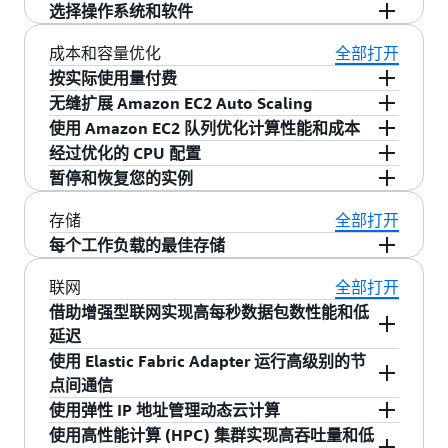
EC2 位置由区域和可用区构成。可用区是专用于
选择操作系统和软件
隔离其他可用区内故障的不同位置，可向相同地
Amazon Time Sync Service 为包括 EC2 实例在内
区中的其他可用区提供低延迟的廉价网络连接。
的 AWS 服务提供高度准确、可靠且可用的时间
亚马逊机器映像（AMI）预先配置了不断增长的操
成本和容量优化
全部打开
通过启动独立可用区内的实例，您可以保护您的
源。有关如何访问该服务的说明，请参阅《
Linux
作系统列表，包括
Microsoft Windows
和 Linux 发
按实际使用量付费
应用程序不受单一位置故障的影响。区域由一个
用户指南》和《
Windows
用户指南》的“设置时
行版，例如
Amazon Linux 2
、Ubuntu、Red Hat
无缝扩展 Amazon EC2 Auto Scaling
采用按每秒计费，您只需按实际使用情况付费。
或多个可用区组成，地理位置分散。Amazon EC2
间”部分。
Enterprise Linux、CentOS、SUSE 和 Debian。我
使用 Amazon EC2 队列优化计算性能和成本
这种方式从账单中减去了一小时内中未使用的分
Amazon EC2 Auto Scaling 让您能够根据自己定义
服务等级协议的承诺是为每个 Amazon EC2 区域
们与合作伙伴和社区共同努力，为您提供最多的
经过优化的 CPU 配置
钟数和秒数，因此您可以专注于改进应用程序，
的条件自动扩展或缩减 Amazon EC2 容量。您可
借助 Amazon EC2 队列，您只需调用一次 API，即
提供 99.99% 的可用性。请参阅
区域性产品和服
选择。
AWS Marketplace
提供了知名供应商专为
暂停和恢复您的实例
而不是最大限度地提高使用时间。
了解有关
EC2
以在 EC2 Auto Scaling 内使用动态和预测扩缩策
可跨 EC2 实例类型、可用区和购买模型预置计算
务
优化 CPU 功能使您能够在两个方面更好地控制
，进一步详细了解我们的产品和服务在不同区
在 EC2 实例上运行而设计的多种商品化软件和免
定价的更多信息。
略来添加或删除 EC2 实例。预测扩缩使用机器学
容量，从而帮助优化规模、性能和成本。阅读常
域的具体提供情况。
Amazon EC2 实例。首先，您可以在启动新实例时
您可以休眠由 Amazon EBS 支持的 Amazon EC2
费软件。
存储
全部打开
习根据预期需求主动分配实例，而动态扩缩允许
见问题和此 AWS
博客
以了解更多信息。您可以通
指定自定义数量的 vCPU，以节省基于 vCPU 的许
实例，并在稍后从此状态恢复它们。在内存
每个工作负载的最佳存储
您根据定义的指标来扩展计算。使用 EC2 Auto
过 Amazon EC2 Auto Scaling 访问 EC2 队列功
可成本。其次，您可以针对在单线程 CPU 条件下
（RAM）中引导并保存状态需要一段时间的应用
不同 Amazon EC2 工作负载可能具有完全不同的
Scaling，您可以确保所使用的 Amazon EC2 实例
联网
全部打开
能，可以在一个 Auto Scaling 组中跨 EC2 实例类
运行良好的工作负载禁用 Intel 超线程技术 (Intel
程序可受益于此功能。
有关休眠以及支持的实例
存储要求。除了内置实例存储，我们还提供
数量在需求高峰期实现无缝增长以保持性能，也
型、可用区和购买选项预置和自动扩展计算容
借助增强型联网实现高每秒数据包数性能和低
HT Technology)，例如某些高性能计算 (HPC) 应
类型和操作系统的更多信息，请访问常见问题解
Amazon Elastic Block Store
（Amazon EBS）和
可以在需求平淡期自动缩减，以最大程度降低成
量。
延迟
了解更多
。
用程序。
要详细了解优化 CPU 如何为您提供帮
答。
Amazon Elastic File System
（Amazon EFS），以
本。有关更多详细信息，请参阅
Amazon EC2
助，请访问此处的优化 CPU 文档。
使用 Elastic Fabric Adapter 运行高级别的节
增强型联网可让您显著提高每秒数据包数（PPS）
满足其他
云存储
工作负载要求。Amazon EBS 提供
Auto Scaling
。
点间通信
性能，降低网络抖动，并减少延迟。此功能使用
持久、高度可用、一致、低延迟的块存储卷用于
使用弹性 IP 地址管理动态云计算
一种网络虚拟化堆栈，与传统的实施相比，这种
Elastic Fabric Adapter (EFA) 是一种用于 Amazon
Amazon EC2 实例，而 Amazon EFS 提供简单、可
使用高性能计算 (HPC) 集群实现高吞吐量和低