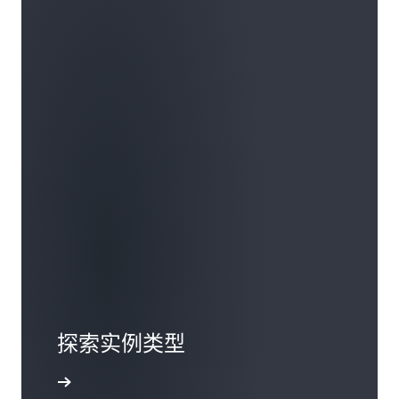
行时间并减少您的运营工作量。Amazon EC2 使用
实时更新将软件快速部署到服务器，同时最大程
度地降低对客户实例的影响。实时更新可确保客
户的工作负载在服务器上运行，该服务器上的软
件是最新的，具有安全补丁、新实例功能和性能
改进。当需要将正在运行的实例从一台服务器移
动到另一台服务器以进行硬件维护或优化实例放
置或动态管理 CPU 资源时，Amazon EC2 会使用
实时迁移。多年来，Amazon EC2 一直在扩大非侵
入式维护技术的范围和覆盖面，因此定期维护事
件是一种备用选项，而不是启用日常维护的主要
方式。
探索实例类型
了解更多