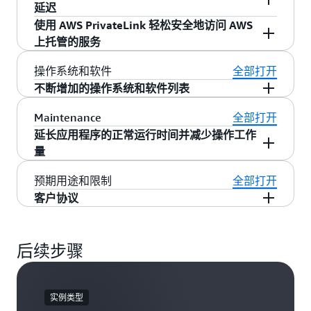
堆栈可提升 I/O 性能并降低 CPU 使用率。有关如
EC2 实例的网络接口，让客户能够在 AWS 上大规
弹性 IP 地址是专用于动态
云计算
的静态 IP 地址。
扩展、持久、完全托管式
云文件存储
用于共享访
延迟
何在 EC2 实例上启用增强型联网功能的说明，请
模运行需要高级别实例间通信的应用程序，例如
弹性 IP 地址与您的账户而非特殊实例关联，您可
问。
使用 AWS PrivateLink 轻松安全地访问 AWS
参阅
Linux 上的增强型联网
和
Windows 上的增强
机器学习、计算流体动力学、天气建模和油藏模
以控制该地址，直到您选择彻底释放该地址。与
拥有复杂计算工作负载（例如，紧密耦合的并行
上托管的服务
型联网
教程。要了解
这一功能在不同实例上的可
拟。EFA 作为可选的 EC2 联网功能提供，您可以
传统静态 IP 地址不同，使用弹性 IP 地址，您可以
进程）的客户或拥有网络性能敏感型应用程序的
用性
以及更多信息，请访问
增强型联网常见问题
在任何支持的 EC2 实例上免费启用此功能。
了解
用编程的方法将您的公有 IP 地址重新映射到账户
客户都可以实现自定义基础设施提供的同样卓越
AWS PrivateLink 是专为客户设计用于特定用途的
操作系统和软件
全部打开
部分。
详情。
中的任何实例，从而掩盖实例故障或可用区故
的计算和网络性能，同时享有 Amazon EC2 提供
技术，采用高性能且高度可用的方式来访问
不断增加的操作系统和软件列表
障。您还可以填写此
表
选择性配置任何弹性 IP 地
的弹性、灵活性和经济实惠的优势。集群计算、
Amazon 服务，同时将所有网络流量保持在 AWS
亚马逊机器映像（AMI）预先配置了不断增长的操
Maintenance
全部打开
址的反向 DNS 记录。
集群 GPU 和内存增强型实例专用于提供高性能网
网络内。了解有关
AWS PrivateLink
的更多信息。
作系统列表，包括
Microsoft Windows
和 Linux 发
延长应用程序的正常运行时间并减少操作工作
络功能，并可通过编程的方法引入集群，从而让
行版，例如
Amazon Linux 2
、Ubuntu、Red Hat
量
应用程序获得实现紧密结合、节点到节点通信所
Enterprise Linux、
CentOS
、SUSE 和
Debian
。我
需的低延迟网络性能。集群实例还能大大提高吞
AWS 定期执行常规硬件、软件、电源和网络维
预期用途和限制
全部打开
们与合作伙伴和社区共同努力，为您提供最多的
吐量，因此非常适合需要执行网络密集型操作的
护，将 EC2 实例类型中断情况降至最低。这是通
客户协议
选择。
AWS Marketplace
提供了知名供应商专为
客户应用程序。
了解有关 Amazon EC2 和其他
过跨整个 AWS 全球基础设施的技术和方法的组合
在 EC2 实例上运行而设计的多种商品化软件和免
AWS 服务如何用于 HPC 应用程序的更多信息
。
使用本服务需遵循
Amazon Web Services 客户协
来实现的，例如实时更新和实时迁移以及冗余且
费软件。
议
。
可同时维护的系统。实时更新和实时迁移等非侵
后续步骤
入式维护技术不需要停止或重启实例。客户无需
在实时迁移或实时更新之前、期间或之后执行任
何操作。这些技术有助于提高应用程序的正常运
实例类型