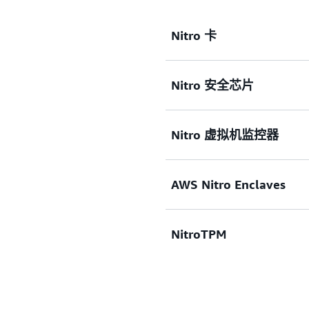
行工作负载。
Nitro 卡
了解更多
Nitro 安全芯片
Nitro 卡是一系列可针对
体系统性能。 关键的卡包括适用于
Nitro 卡、适用于实例存储的 N
Nitro 虚拟机监控器
片。
Nitro 安全芯片能够尽
虚拟化和安全功能被转移至
可以禁止所有管理性访问（包
AWS Nitro Enclaves
错误和篡改的可能性。
Nitro 虚拟机监控器是
CPU 的分配，并提供与裸
NitroTPM
使用 AWS Nitro Enc
护和安全地处理高度敏感的数据
份信息（PII）、医疗保健、金融
相同的 Nitro 虚拟机监控
NitroTPM，即可信平台
能，让客户可在其 EC2 实