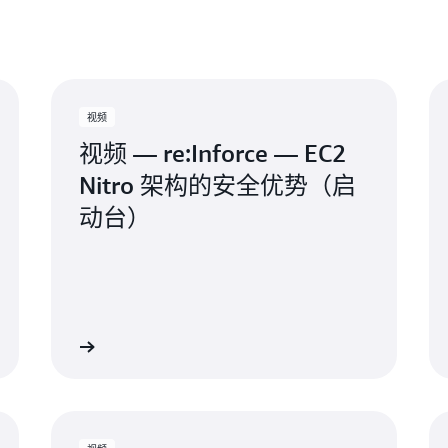
作系统功能。NitroTPM 符
了解更多
能的现有本地部署工作负载迁移到 
System 提供安全的加密
钥，而无需访问相同的密钥。N
例完整性的加密证明。
视频
视频 — re:Inforce — EC2
Nitro 架构的安全优势（启
动台）
观看视频
观看视