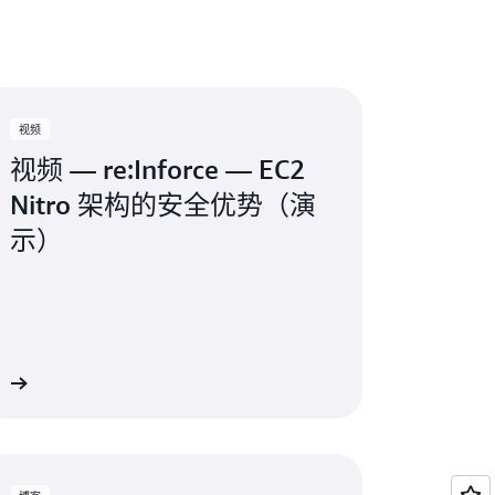
合 TPM 2.0 规范，可以更轻松将使用 TPM 功
EC2。NitroTPM 利用 AWS Nitro
卸载，并允许 EC2 实例生成、存储和使用密
itroTPM 还可通过 TPM 鉴证机制提供实
视频
视频 — re:Inforce — EC2
Nitro 架构的安全优势（演
示）
频