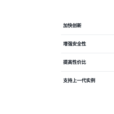
加快创新
增强安全性
Nitro System 是
让我们能够通过不断扩展的
快速交付 EC2 实例类型
提高性价比
例中使用自己的虚拟机监控
Nitro System 可
件。 虚拟化资源会卸载到
后，Nitro System
支持上一代实例
误和篡改的可能性。
Nitro System 将
提高总体性能。 此外，专用的 
I/O 加速。 无需为管理
益。
AWS Nitro System
基础硬件的典型生命周期。AWS 
代化硬件和软件组件，允许