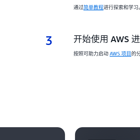
通过
简单教程
进行探索和学习
3
3.
开始使用 AWS 
按照可助力启动
AWS 项目
的