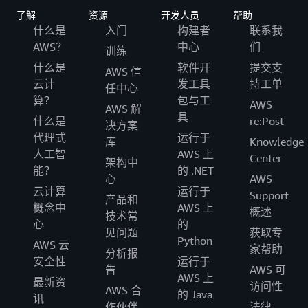
了解
资源
开发人员
帮助
什么是
入门
构建者
联系我
AWS？
中心
们
训练
什么是
软件开
提交支
AWS 信
云计
发工具
持工单
任中心
算？
包与工
AWS
AWS 解
具
什么是
re:Post
决方案
代理式
运行于
库
Knowledge
人工智
AWS 上
Center
架构中
能？
的 .NET
心
AWS
云计算
运行于
Support
产品和
概念中
AWS 上
概述
技术常
心
的
见问题
获取专
Python
AWS 云
家帮助
分析报
安全性
运行于
告
AWS 可
AWS 上
最新资
访问性
AWS 合
的 Java
讯
作伙伴
法律