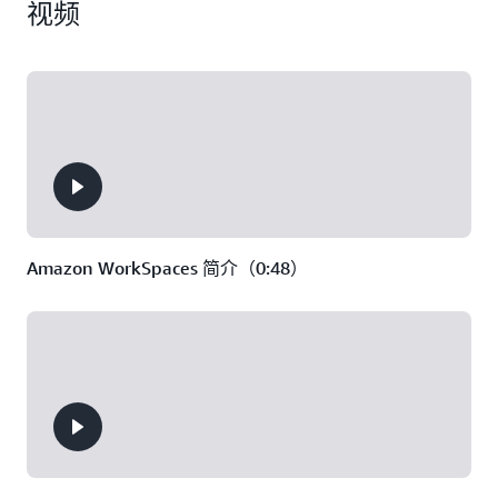
每月可免费
视频
AppStream 2.0
是
桌面，并快速扩
能。
。该试
试用 40 小时
一项完全托管式的
展，从而为全球各
用内容包括：
非持久性应用程序
地的员工提供数以
Amazon
可免费试
付费计划
和桌面流式传输服
千计的桌面。
AppStream 2
用 3 个月。
务，让您能够集中
每月使用 40 小时的
价
Amazon
管理桌面应用程
Windows
WorkSpaces Web
是
序，并将其安全地
stream.standard.large
对于符合条件的账
低成本的完全托管
交付到任何计算
Amazon
映像生成器
户，3 个月内不会
式工作空间，构建
机。
WorkSpaces W
从 Amazon
用于方便从现有的
定价
WorkSpaces 安全
Web 浏览器安全地
浏览器收取月活跃
访问内部网站和
用户费用（每个
Amazon WorkSpaces 简介（0:48）
SaaS 应用程序。
AWS 账户最多 30
名用户）。