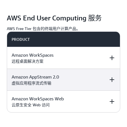
您可以在 AppStream 2.0 上集中管理桌面应用程序，
AWS End User Computing 服务
并将它们安全地交付到任何计算机上。
AWS Free Tier 包含的终端用户计算产品。
PRODUCT
Amazon WorkSpaces
远程桌面解决方案
Amazon AppStream 2.0
DESCRIPTION
FREE TIER OFFER
PRICING
DETAILS
虚拟应用程序流式传输
Amazon WorkSpaces Web
DESCRIPTION
FREE TIER OFFER
PRICING
您可以使用
DETAILS
云原生安全 Web 访问
Amazon
WorkSpaces
在几
分钟内预置
使用服务抵扣金访
DESCRIPTION
FREE TIER OFFER
PRICING
Amazon
Amazon
Windows 或 Linux
问
中的功
付费计划
DETAILS
付费计划
WorkSpaces 定