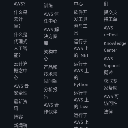
AWS？
中心
们
训练
什么是
软件开
提交支
AWS 信
云计
发工具
持工单
任中心
算？
包与工
AWS
AWS 解
具
什么是
re:Post
决方案
代理式
运行于
库
Knowledge
人工智
AWS 上
Center
架构中
能？
的 .NET
心
AWS
云计算
运行于
Support
产品和
概念中
AWS 上
概述
技术常
心
的
见问题
获取专
Python
AWS 云
家帮助
分析报
安全性
运行于
告
AWS 可
AWS 上
最新资
访问性
AWS 合
的 Java
讯
作伙伴
法律
运行于
博客
AWS 上
新闻稿