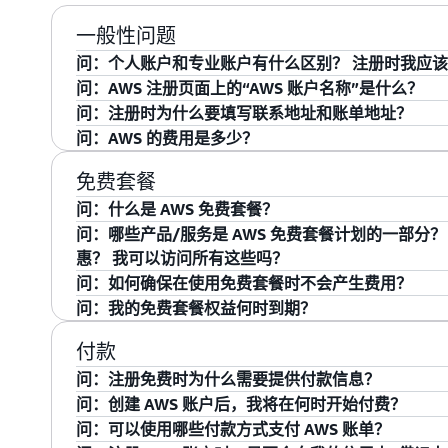
一般性问题
问：个人账户和专业账户有什么区别？ 注册时我应
专业账户是为企业创建的或在企业级别创建的账户，而
问：AWS 注册页面上的“AWS 账户名称”是什么？
建的。我们建议您选择专业账户来管理生产工作负载
“AWS 账户名称”是您的账户名称，将显示在 AWS 
问：注册时为什么要填写联系地址和账单地址？
动，建议您注册个人账户。
管理控制台中更改 AWS 账户名称。
我们需要使用您的联系地址来通知您有关账户的任何更
问：AWS 的费用是多少？
响您账户的任何欺诈活动。我们需要使用您的账单地
注册 AWS 无需任何费用，您只需为实际使用的内容
免费套餐
使用情况和费用的详细信息。
为“AWS 免费套餐”的折扣，以试用该服务。定
价
是根
问：什么是 AWS 免费套餐？
的，一旦您停止使用这些服务，就不会产生额外费用
AWS 免费套餐
允许您亲身体验亚马逊 EC2、亚马逊 S3 和
问：哪些产品/服务是 AWS 免费套餐计划的一部分
套餐提供三种类型的优惠。有些服务在指定限额内是免
惠？ 我可以访问所有这些吗？
月，还有一些服务提供短期免费试用，通常为 30-60
注册 AWS 账户后，您可以免费使用 80 多种服务。有些
问：如何确保在使用免费套餐时不会产生费用？
EC2、Amazon Cloudfront、Amazon S3 等；有
您可以使用一些机制来确保不会产生意外费用。
AW
问：我的免费套餐权益何时到期？
Amazon Chime 等；其他一些服务提供短期免费试用，通常为
自定义成本预算，在您超过预算阈值时提醒您。它会
属于“12 个月免费”类型的产品的优惠将在您注册完
付款
Amazon Lightsail 等。要了解更多信息，请单击
此处
况提醒，以通知您是否即将超出或已经超出免费套餐
远免费”类型的优惠每月都可使用，直至达到其指定限
用）或按产品类别排序。
问：注册免费时为什么需要提供付款信息？
在每种服务所列出的时间范围（自首次激活之日开始算起）内
我们请您提供信用卡或借记卡，是为了验证您账户的
题，请访问
问：创建 AWS 账户后，我将在何时开始付费？
Free Tier 常见问题
。
户超了 AWS 免费套餐限制，我们会使用您的付款信
对于超过 AWS
免费套餐限制的 AWS
使用量，您将需
问：可以使用哪些付款方式支付 AWS 账单？