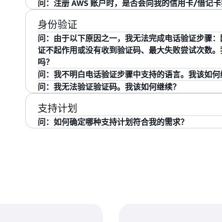
的付费使用。 你可以
在这里
找到更多细节。
监控您的 AWS 使用情况，并确保您只为所需内容付
AWS 接受大多数主流信用卡和借记卡。AISPL 客户可以使用 V
问：注册 AWS 账户时，是否会向我的信用卡/借记
Express。注意：某些信用卡可能需要银行额外授权才能
作为卡片验证过程的一部分，在您完成付款步骤后，我们会向
身份验证
详细信息，请联系发卡方。
印度卢比 (AISPL) 的费用。我们将在您的卡片完成
问：由于以下原因之一，我无法完成电话验证步骤：网
能反映您账户的退款。
证不起作用或没有收到验证码、最大失败尝试次数。
吗？
您无需创建新的 AWS 账户，也无需再次完成所有
问：我不明白电话验证步骤中支持的语言。我该如何
议您使用最近创建 AWS 账户的用户名/密码
完成注册
目前，AWS 在电话验证过程中支持英语、法语、德
问：我无法验证验证码。我该如何继续？
验证流程，如果您仍然遇到问题，请尝试使用其他电
文）和葡萄牙语。对于手机验证步骤中不支持的所有
建议您刷新图片型验证码、使用音频型验证码，或联
支持计划
求帮助。
致力于提升区域客户的用户体验，并减少完成此步骤
与支持的语言相关的问题，请单击
问：如何确定哪种支持计划符合我的需求？
此处
获取有关完成
：
此支持计划免费提供给所有帐户。这些账户
基本计划
：通过此计划，您可以在工作时间内通过电子邮件
开发人员
应时间为 12 小时。此计划适用于早期采用、测试和
：选择此计划可获得对生产工作负载和关键业务
业务
过聊天、电话和电子邮件全天候访问 AWS Suppor