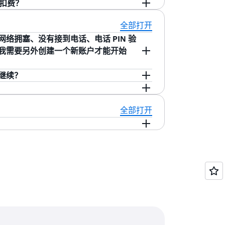
费。
isa、MasterCard 或 American
卡扣费？
用于支付 AWS 或 AISPL 账单。有关更多
您的卡片收取 1 USD (AWS) 或 2
全部打开
验证后退还这些费用。银行可能需要 3-5 天才
络拥塞、没有接到电话、电话 PIN 验
我需要另外创建一个新账户才能开始
账户创建步骤即可完成手机验证流程。我们建
继续？
，您将被重定向到电话验证步骤。再次启动
语、韩语、西班牙语、日语、普通话（中
话号码验证您的身份，或
在此处
联系我们寻
其他语言，默认将使用英语。我们一直积极
系支持团队以继续。
全部打开
的不便之处。如果您在注册过程中仍然遇到
账户创建过程的帮助。
可以全天候访问论坛和 AWS 资源。
访问 AWS Support，非生产系统的响
开发阶段。
依赖关系的支持。使用商业计划，您可以通
t，并为生产系统提供 1 小时的响应时间。