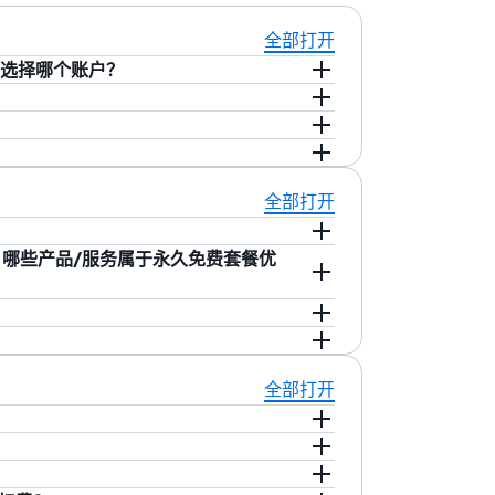
全部打开
该选择哪个账户？
个人账户是为了解和试验 AWS 产品而创
和关键业务型依赖关系。对于所有其他活
管理控制台上。如果您愿意，之后可以在 AWS
新、新产品公告、AWS 活动以及可能影
址来验证您的付款信息，并告知您有关账户
付费。在创建 AWS 账户时，您将获得一项名
全部打开
据您在
免费套餐限
额之外消费的服务量计算
或终止费。
 Amazon RDS 等 AWS 服务。AWR 免费
？ 哪些产品/服务属于永久免费套餐优
费的，有些服务可免费使用最长 12 个
 天。
服务可以免费使用 12 个月，如 Amazon
些服务一直免费，如 Amazom DynamoDB、
S
Budgets 是一种成本控制工具，允许您创建
 30-60 天，如 Amazon Redshift、
通过电子邮件自动向您发送免费套餐使用情
成日期后的一年内到期。属于免费套餐中“永
全部打开
并按优惠类型（12 个月、永久免费、试
使用上限。 通过本
教程
了解更多信息。
额。属于“短期试用”类型的产品的优惠将
到期。有关 Free Tier 的更多问
真实性并防止欺诈活动。此外，如果您的账
息进行收费，以便让您无缝过渡到 AWS 产品
要付费。我们提供易于设置的
账单警报
，以