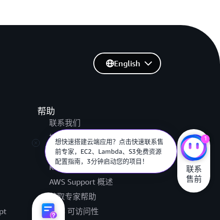
English
帮助
联系我们
想避免云服务意外扣费？点击快速联系
提交支持工单
1
售前专家，了解200元服务券使用攻
AWS re:Post
略，安心试用6个月免费套餐！
Knowledge Center
联系

售前
AWS Support 概述
获取专家帮助
pt
AWS 可访问性