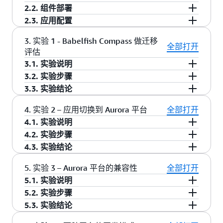
部区域(us-east-1)，整体架构如下图所示，主要的
的企业，选择使用开源数据库产品。
2.2. 组件部署
Event Engine 是 AWS 创建的一个工具，可为
组件包括：
从商业的 Microsoft SQL Server 数据库迁移到开源
2.3. 应用配置
Workshop 活动预置 AWS 账户。这些帐户将在
AWS CloudFormation 是在 AWS 上实践基础设施
数据库可能非常耗时且需耗费大量资源。迁移数
1. 实验的开始前，我们需要初始化环境，将应用
VPC：包含公有和私有子网的虚拟私有网络环
workshop 开始后 24 小时自动终止，参与者不必
即代码的重要服务之一，使用该服务，我们能够
3. 实验 1 - Babelfish Compass 做迁移
据库时，您可以使用 AWS Database Migration
配置为 .net + SQL Server 的架构。在上一步通过
全部打开
境
担心留下任何东西。每个参与者都将收到他们自
使用模板定义创建、配置云服务资源的操作，利
评估
Service (DMS) 自动迁移数据库架构和数据，但迁
Cloudformation部署的EC2实例中已包含了相关的
己的 Event Engine AWS 帐户。以下为激活实验账
用模板进行资源的创建能够减少重复的劳动，提
3.1. 实验说明
移应用程序本身时，通常需要完成更多的工作，
EC2 实例：部署了.NET 应用以及数据库客户端
.net 应用和数据库客户端，为了正常启动应用服
号的操作全过程。
高效率。本次实验使用 CloudFormation 部署 VPC
3.2. 实验步骤
包括重写与数据库交互的应用程序代码。
工具的 Windows Server
务，需要连接RDS SQL Server数据库初始化数
数据库的迁移是一项需要谨慎对待和全面考虑的
和相关的各个实例，实验中的所有操作都是在 us-
3.3. 实验结论
Babelfish for Aurora PostgreSQL 是 Amazon
据。
SQL Server 实例： RDS SQL Serves 数据库的
登陆 Event Engine 控制台
工作，数据结构部分能较容易地评估迁移可行
1. 使用SQL Server Management Studio
east-1 区域中操作，请首先在账户的区域中确认
通过这个实验，让我们体会到 Babelfish Compass
Aurora PostgreSQL 兼容版本的一项新功能，它让
节点
登陆
性，而更多的 SQL 程序对象如存储过程，函数，
(SSMS) 登陆 SQL Servers
4. 实验 2 – 应用切换到 Aurora 平台
全部打开
当前使用区域为 us-east-1
是一个简单易用，快捷高效的针对 Babelfish 平台
Aurora 能够理解来自为 Microsoft SQL Server 编
如使用Windows操作系统的话，打开远程桌面
Aurora for PostgreSQL 实例：Aurora for
https://dashboard.eventengine.run/login，输
触发器等迁移则需要丰富的技术经验以及大量的
4.1. 实验说明
迁移的评估工具，它有助我们从总体上把握迁移
写的应用程序命令。借助 Babelfish，Aurora
程序连接EC2实例(通常在Windows运行对话框
PostgreSQL 数据库集群的单节点
入主持者发送的 Hash 号码，并点击下方的
选中数据库并按鼠标右键，菜单中依次选择
时间成本才能完成。
迁移项目中，经过前期的迁移评估和相应的代码
4.2. 实验步骤
的复杂性和进度。对于不支持的特性，即语法或
PostgreSQL 现在可以理解 SQL Server 专有的
中输入 mstsc 即可打开)，如使用MacOS系统
“Accept Terms & Login”
“Tasks”→“Generate Scripts”
Babelfish Compass 是一个开源工具，这个评估工
调整及小数据量的测试后，可以启动正式的迁移
4.3. 实验结论
语句，我们可以尝试通过改写或寻找替代方案的
SQL 语言 T-SQL，并支持相同的通信协议，您最
的话，安装微软远程桌面工具并连接EC2实例
具能评估 SQL Server 的 SQL/DDL 代码对
1. 使用 SQL Server Management Studio 连接
过程。首先需要在目标库创建相关的 SCHEMA 及
通过应用切换实验，让我们进一步了解应用迁移
方式解决。
初为 SQL Server 编写的应用程序现在可以与
连接地址：查看stack中输出的
Babelfish 的支持级别。它会列出被评估的
Aurora for PostgreSQL 实例
5. 实验 3 – Aurora 平台的兼容性
全部打开
程序代码，数据的迁移可以使用 AWS Database
的正确步骤：首先要结合 Babelfish Compass 的评
Aurora 一起使用，并且所需进行的代码更改更
WinInstanceEndpoint 信息
SQL/DDL 代码中所有的 SQL 功能，还会告诉你最
5.1. 实验说明
Migration Service (AWS DMS)导入并设置 CDC 增
估，对不兼容特性做好修复。迁移过程中，结合
接下来的具体操作过程如下：
少。因此，修改 SQL Server 2005 或更高版本上
点击左侧的数据库连接，连接地址请查看
新版本的 Babelfish 是否支持这些功能。软件可在
登陆用户：查看1.2 实验环境中 "Windows on
5.2. 实验步骤
量同步，并选择合适的时机进行数据库和应用的
SSIS/DMS 等数据迁移工具，可以做到大数据量情
运行的应用程序并将其移动到 Aurora 所需的工作
Babelfish 是一种扩展，它的存储库是
stack中output的PGInstanceEndpoint 信息，
GITHUB页面下载，支持 Windows 和 Linux 平
EC2远程桌面连接用户" 信息
1.创建新的CloudFormation堆栈任务
5.3. 实验结论
切换。
况下最小化停机时间，避免影响生产业务。
量将减少，从而可实现更快、风险更低且更具成
PostgreSQL。Babelfish 支持 T-SQL 协议、T-SQL
1. 在远程桌面上打开 Edge 浏览器，输入
登陆用户请查看 1.2 实验环境中“Aurora
台，运行时需要预装 JAVA 环境。Babelfish
通过这个实验，使我们体会到 Babelfish for
在这个实验中，我们使用从源库导出的包含数据
本效益的迁移。