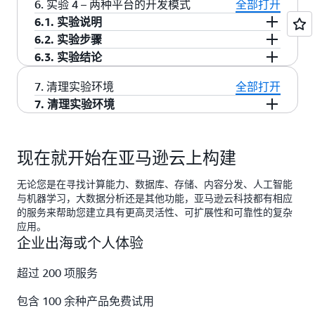
语言、TDS 协议等。这就使我们可以使用 T-SQL
http://localhost:9901，登陆 Web 应用登陆后在
PostgreSQL 数据库连接”信息
进入 CloudFormation 主页，在左侧菜单点击
6. 实验 4 – 两种平台的开发模式
全部打开
Compass 工具和 JAVA 在此 Workshop 环境中已
Aurora PostgreSQL 能兼容大部分的 T-SQL 代
的 DDL 脚本在目标库执行，并对不支持特性的部
为了让您更深入地体验 Babelfish 的功能和熟悉相
语法对 PostgreSQL 数据库进行操作。而这个插件
Web 应用的左侧选择“数据库管理”→“存储过程管
“Stacks”，在出现的页面中点击“Create stack”
6.1. 实验说明
经下载并安装完毕，不需要其他的操作。
码，可以非常方便地将基于 SQL Serve 开发的应
分 DDL 进行修改并应用到目标库上，最后通过修
关操作，我们设计了这一个“使用
Babelfish 迁移
的最强优势就是，以最大兼容性/最小更改去迁移
理” 菜单
并选择“With new resources(standard)”，再点
在第一个实验中，我们使用 Babelfish Compass 对
6.2. 实验步骤
用迁移过来，迁移后的 .NET Web 应用使用功能正
改数据库连接的方式完成整体应用的切换。
.NET 应用”的实验课程，通过这个实验，您将了解
随着业务的发展及应用现代化的需求，您可以选
MSSQL 到 PostgreSQL。
击页面中间的“Create stack”按钮
当前的应用进行评估，熟悉如何生成评估结果并
6.3. 实验结论
账号密码
常，顺滑无感。对于当前不支持的某些 T-SQL 代
2.点击 Email One-Time Password (OTP)/ 电子
到以下内容：
择在 Babelfish for Aurora PostgreSQL 平台的开
Babelfish for Aurora PostgreSQL 试图尽可能兼容
1. 在远程桌面上打开 dbeaver，通过
解读评估报告。完整的流程主要有以下几步：
通过这个实验，让我们了解到 Babelfish for
码，可以使用改写等方式进行替换。
邮件一次性密码(OTP)
发模式。通常来说，有以下几种开发模式：
Microsoft SQL Server，但当前仍有一些限制。要
PostgreSQL 驱动登陆 Aurora PostgreSQL
7. 清理实验环境
全部打开
Aurora PostgreSQL 支持不同的开发模式：支持
Babelfish for Aurora PostgreSQL 的架构和组
操作类型
用户
密码
了解有关这些限制的更多信息，请查看 AWS 的官
7. 清理实验环境
在源库(SQL Server)上生成 DDL 脚本
SQL Server 或者 PostgreSQL 上的代码开发，也
件
使用 SQL Server 驱动开发 T-SQL 代码
连接地址请查看 stack 中 output 的
方文档以获取更详细的说明：
可以在 SQL Server 中调用 PostgreSQL 上开发的
执行 Babelfish Compass 程序生成评估报告
Babelfish 为应用迁移带来的快捷性和简便性
完成全部实验后，需要清理相关的实验环境。清
PGInstanceEndpoint 信息
使用开源驱动开发 PL/pgSQL 代码
https://docs.amazonaws.cn/AmazonRDS/latest/AuroraU
2. 在 Choose Objects（选择对象）页面中，选
代码，客户可以根据业务发展需求而灵活选择。
解读并分析评估报告
2. 菜单中依次选择“File”→“Open” →“File”，打
理步骤如下：
compatibility.html
应用迁移到 Babelfish for Aurora PostgreSQL
Windows
现在就开始在亚马逊云上构建
登陆用户请查看 1.2 实验环境中 Aurora
在 PostgreSQL 开发的代码，使用 SQL Server
择整个数据库或特定对象。
同时，这种开发模式也提供了多一种 Babelfish 不
administrato
开“C:\Demo\Data\init-data”文件
Work_123*$!
on EC2远程
在本次实验中，我们会在.net应用中调用以下存储
的功能支持在完成了相应的动手实验后，您将
PostgreSQL 数据库连接”信息
驱动调用
支持特性的改写方式，即使用 PostgreSQL 支持特
r
1. 在 CloudFormation 控制台的堆栈页面中，选择
无论您是在寻找计算能力、数据库、存储、内容分发、人工智能
桌面连接
过程，这些存储过程从 SQL Server 源库中迁移而
掌握以下内容：
性来开发，再在 Babelfish 中调用。
2. 第一步：准备模版
登陆的数据库选择 babelfish_db
要删除的堆栈。该堆栈当前必须处于运行状态。
2. 在运行框中输入存储过程名，参数，然后点击
与机器学习，大数据分析还是其他功能，亚马逊云科技都有相应
来，除了 p_test1 有修改外，其他都没有更改。下
如何通过 Babelfish Compass 工具评估迁移的
在堆栈详细信息窗格中，选择 Delete (删除)
的服务来帮助您建立具有更高灵活性、可扩展性和可靠性的复杂
“运行”，运行改写兼容性测试：输入 p_test1, 整
表为过程说明：
选择模版来源于“Amazon S3 URL”，输入 S3
兼容性
应用。
数参数值，指定显示的行数
中的地址：https://xiekl.s3.cn-northwest-
企业出海或个人体验
RDS SQL
应用切换及代码转换事宜
1.amazonaws.com.cn/bingbing-
admin
admin123
Server 数据
Babelfish for Aurora PostgreSQL 平台的兼容
过程名
参数
效果
说明
超过 200 项服务
dbwebniar/demo.yml 并点击下一步
库连接
性
在这一个实验中，首先我们在 Aurora PostgreSQL
包含 100 余种产品免费试用
2. 在远程桌面使用SQL Server Management
如何在 Babelfish for Aurora PostgreSQL 平台
3. 输入您的电子邮件地址并点击 Send passcode
中创建一个自定义函数，然后用 SMSS 连接到