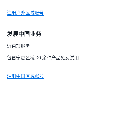
Studio (SSMS) 登陆RDS SQL Servers
上使用新的开发模式
2. 在系统提示时，选择 Delete stack (删除堆栈)
/ 发送密码
如何转
SQL Server 中调用此函数；另外，我们在
Aurora
换不支
PostgreSQL 中创建第二个自定义函数，使用 T-
注册海外区域账号
postgres
admin123
PostgreSQL
连接地址：查看stack中输出的
显示指
持语法
SQL 语法和函数，并在 PostgreSQL 中调用。通过
数据库连接
3. 光标移到打开文件的最后，点击“Execute”执
p_test1
数字
定的记
SQLInstanceEndpoint 信息，手工输入地址
set
验证这些代码是否调用执行成功，来展示不同开
录数
行
登陆用户：查看1.2 实验环境中“RDS SQL
rowcoun
发模式的可行性。
发展中国业务
t
Server 数据库连接”信息
.net Web 应
近百项服务
3. 在 Set Scripting Options（设置脚本选项）页
0000
123456
3. 运行自定义函数兼容测试：输入 p_test2, 时间
用登陆
2. 在dbeaver的查询页面中输入以下代码，创建
面上，选择 Save as script files（保存为脚
日期格式参数
包含宁夏区域 30 余种产品免费试用
过程中
自定义函数 getcity()（代码可从C:\Demo\lab.txt
本），同时选择 Advanced（高级）按钮
3. 等待大约 10分 钟后，查看堆栈信息显示删除成
判断给
3. 第二步：配置堆栈信息
调用自
中拷贝）
p_test2
日期
定时间
功栈，此实验正式完成。
定义函
工具和用途
的时段
输入 CloudFormation 堆栈任务名称
注册中国区域账号
数
4. 执行完毕，查看执行结果有错误
此函数返回数组为查询 dept 表的所有内容
以下工具已经在 EC2 上的 Windows server 中下载
4. 检查您的邮箱，复制一次性密码，粘贴到页面
错误：“'ALTER TABLE WITH [NO]CHECK ADD' is
并安装配置好，无需下载
中，点击 Sign in / 登陆
create or replace 
function
 dbo
.
getcity
(
)
 returns 
not currently supported in Babelfish.”此错误即
Babelfish Compass 评估提示的兼容性问题之一
显示当
显示连
前连接
p_test3
任意
接数据
Window
的实例
4. 运行后端数据连接检测：输入 p_test3,任意数
库信息
s 桌面图
信息
3. 登陆后，在菜单中依次选择“File”→“Open”
值参数
标
→“File”