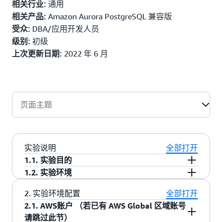
通用
相关行业:
Amazon Aurora PostgreSQL 兼容版
相关产品:
DBA/应用开发人员
受众:
初级
级别:
2022 年 6 月
上次更新日期:
页面主题
实验说明
全部打开
1.1. 实验目的
1.2. 实验环境
数据库是通用应用系统的核心模块之一，在过去
几十年里，商业数据库一直占据主导地位，但随
2. 实验环境配置
全部打开
环境架构
着近些年来开源数据库的不断发展，其功能和性
2.1. AWS账户 （若已有 AWS Global 区域账号
整个实验环境部署在亚马逊云科技公有云美国东
能几乎和商业数据库并驾齐驱，已经有越来越多
请跳过此节）