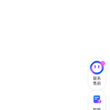
C:\Demo\BabelfishCompass － Babelfish
p_test1 代码
Compass 评估工具
SQL Server 中的 set rowcount 语句是在返回
5. 光标移到打开文件的最后，然后点击
指定的行数之后停止处理查询，当前 Babelfish
“Execute”执行
for Aurora PostgreSQL 不支持此语句，无法生
5. 在脚本选项设置页面中点击"Next"按钮
注意将使用的数据库更换为“demo”
效，但可编译通过。此种情况可以使用 TOP
语句改写。
7. 运行性能测试：输入 p_runtimes, 插入执行次
• p_test2 和调用的自定义函数代码
数
1
C:\Demo\Data\init-data -SQL Server 和
调用在 PostgreSQL 中创建的自定义函数
现在您可以在 AWS 服务控制台中查看并创建相关
6. stack 创建过程基于网络状态大概等待十五分钟
Aurora PG 共用的初始化加载 SQL 脚本
getcity()，显示执行成功 select * from
的服务以完成实验。
联系

6. 等待 SQL 脚本执行完毕
后，堆栈任务创建成功
C:\Demo\Data\pg-fix －Aurora PG 使用的
售前
dbo.getcity()
SQL 更正脚本
在开始动手实验前，我们需要配置好实验环境，
环境配置需要有 AWS Global 区域账号，具体的配
运行后显示插入记录数和执行时间
6. SMSS 中打开“C:\Demo\Data\pg-fix”文件执行
置过程主要有以下几个步骤：
修改脚本
智能
