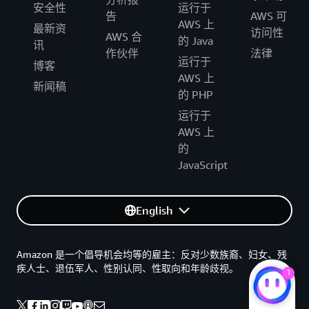
安全性
运行于
告
AWS 可
AWS 上
最新资
访问性
AWS 合
的 Java
讯
作伙伴
法律
运行于
博客
AWS 上
新闻稿
的 PHP
运行于
AWS 上
的
JavaScript
English
Amazon 是一个倡导机会均等的雇主：反对少数族裔、妇女、残
疾人士、退伍军人、性别认同、性取向和年龄歧视。
1