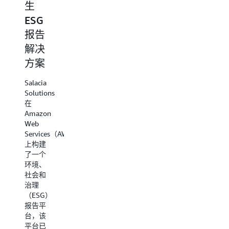
生
识和资
Group
源构
ESG
在三
建、推
报告
个月
广和销
售客户
解决
就推
解决方
方案
出了
案的全
球合作
应用
Salacia
伙伴社
程序
Solutions
群。无
在
论您是
多年
Amazon
刚刚创
来，
Web
业还是
VDS 依
Services（AWS）
希望扩
靠电子
上构建
大业
表格和
了一个
务，都
电子邮
环境、
可以免
件来跟
社会和
费加入
踪文档
治理
APN 并
以及每
（ESG）
利用支
位客户
报告平
持资
的车辆
台，该
源、架
状态。
平台已