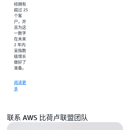
构完善
但这种
经拥有
的工具
方法无
超过 25
等。
法集中
个客
查看所
户，并
成为
有部门
且为这
AWS 合
都可以
一数字
作伙伴
访问的
在未来
所有车
2 年内
辆。为
呈指数
了实现
级增长
流程数
做好了
字化，
准备。
VDS 团
队求助
阅读更
于 AWS
多
合作伙
伴
Mendix
来加速
其软件
联系 AWS 比荷卢联盟团队
交付，
并使用