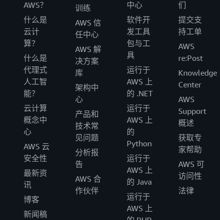
AWS？
中心
们
训练
什么是
软件开
提交支
AWS 信
云计
发工具
持工单
任中心
算？
包与工
AWS
AWS 解
具
什么是
re:Post
决方案
代理式
运行于
库
Knowledge
人工智
AWS 上
Center
架构中
能？
的 .NET
心
AWS
云计算
运行于
Support
产品和
概念中
AWS 上
概述
技术常
心
的
见问题
获取专
Python
AWS 云
家帮助
分析报
安全性
运行于
告
AWS 可
AWS 上
最新资
访问性
AWS 合
的 Java
讯
作伙伴
法律
运行于
博客
AWS 上
新闻稿