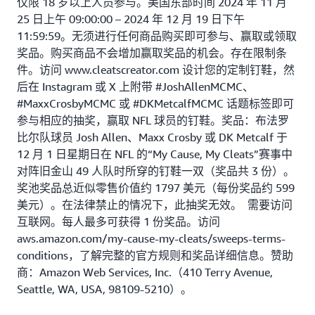
仅限 18 岁以上人员参与。美国东部时间 2024 年 11 月
25 日上午 09:00:00 – 2024 年 12 月 19 日下午
11:59:59。无须进行任何商品购买即可参与、赢取或领取
奖品。购买商品不会增加赢取奖品的机会。存在限制条
件。访问 www.cleatscreator.com 设计您的定制钉鞋，然
后在 Instagram 或 X 上附带 #JoshAllenMCMC、
#MaxxCrosbyMCMC 或 #DKMetcalfMCMC 话题标签即可
参与相应的抽奖，赢取 NFL 球员的钉鞋。奖品：布法罗
比尔队球员 Josh Allen、Maxx Crosby 或 DK Metcalf 于
12 月 1 日星期日在 NFL 的“My Cause, My Cleats”赛事中
对阵旧金山 49 人队时所穿的钉鞋一双（奖品共 3 份）。
奖池奖品总近似零售价值约 1797 美元（每份奖品约 599
美元）。在法律禁止的情况下，此抽奖无效。 需要访问
互联网。每人最多可获得 1 份奖品。访问
aws.amazon.com/my-cause-my-cleats/sweeps-terms-
conditions，了解完整的官方规则和奖品详细信息。赞助
商：Amazon Web Services, Inc.（410 Terry Avenue,
Seattle, WA, USA, 98109-5210）。