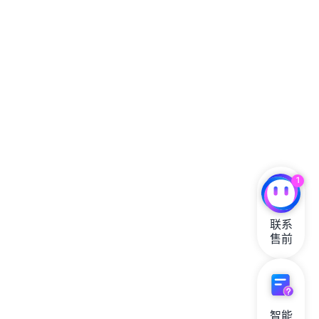
含以下任一内容：
1. #JoshAllenMCMC 话题标签；参与抽奖以赢取
布法罗比尔队球员 Josh Allen 于 12 月 1 日星期日在 NFL
的“My Cause, My Cleats”赛事中对阵旧金山 49 人队时所
穿的钉鞋（奖品详细信息参阅第 11 条和第 12 条）；
2. #MaxxCrosbyMCMC 话题标签；参与抽奖以赢
取布法罗比尔队球员 Maxx Crosby 于 12 月 1 日星期日在
NFL 的“My Cause, My Cleats”赛事中对阵旧金山 49 人队
时所穿的钉鞋（奖品详细信息参阅第 11 条和第 12
条）；或
1
3. #DKMetcalfMCMC 话题标签；参与抽奖以赢取
布法罗比尔队球员 DK Metcalf 于 12 月 1 日星期日在 NFL
的“My Cause, My Cleats”赛事中对阵旧金山 49 人队时所
联系

穿的钉鞋（奖品详细信息参阅第 11 条和第 12 条）。
售前
iii.参与帖子中还必须使用话题标签“#Sweepstakes”，才
视为有效参与。必须满足参与抽奖的所有要求，才视为有
效参与。
智能

d.
对于 X：