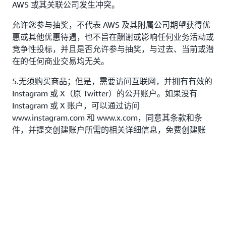
AWS 或其关联公司发生冲突。
允许您参与抽奖，不代表 AWS 及其附属公司期望获得优
惠或其他优惠待遇，也不旨在酬谢或影响任何业务活动或
竞争性投标，并且是否允许参与抽奖，与过去、当前或潜
在的任何商业交易均无关。
5.无须购买商品；但是，需要访问互联网，并拥有有效的
Instagram 或 X（原 Twitter）的公开账户。如果没有
Instagram 或 X 账户，可以通过访问
www.instagram.com 和 www.x.com，同意其条款和条
件，并提交创建账户所需的相关详细信息，免费创建账
户。提交信息并创建上述任何社交媒体平台（“平台”）的
账户，即表示您同意其《使用条款》和《隐私声明》。如
果不同意此类《使用条款》和《隐私声明》，则无法创建
账户或参与本次抽奖。在抽奖参与时间结束后，您必须将
个人资料设置为公开状态，时间为 5 周，之后您可以将
账户恢复为私密状态。
6.
：在 2024 年 11 月 25 日美国东部时间上午
抽奖时间